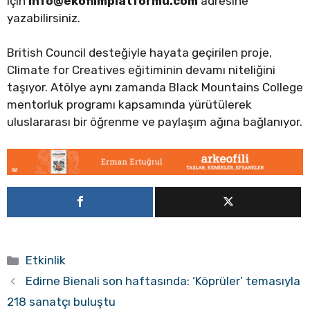
için
info@ekofilmplatformu.com
adresine
yazabilirsiniz.
British Council desteğiyle hayata geçirilen proje,
Climate for Creatives eğitiminin devamı niteliğini
taşıyor. Atölye aynı zamanda Black Mountains College
mentorluk programı kapsamında yürütülerek
uluslararası bir öğrenme ve paylaşım ağına bağlanıyor.
Kategoriler
Etkinlik
Edirne Bienali son haftasında: ‘Köprüler’ temasıyla
218 sanatçı buluştu