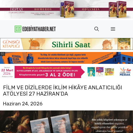
İçeriğe
atla
Menü
FILM VE DIZILERDE İKLIM HIKÂYE ANLATICILIĞI
ATÖLYESI 27 HAZIRAN’DA
Haziran 24, 2026