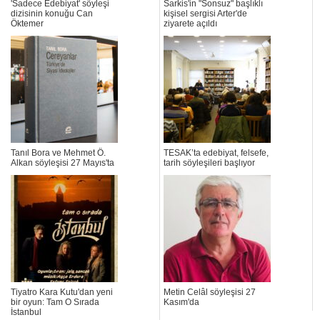
'Sadece Edebiyat' söyleşi
Sarkis'in "Sonsuz" başlıklı
dizisinin konuğu Can
kişisel sergisi Arter'de
Öktemer
ziyarete açıldı
Tanıl Bora ve Mehmet Ö.
TESAK’ta edebiyat, felsefe,
Alkan söyleşisi 27 Mayıs'ta
tarih söyleşileri başlıyor
Tiyatro Kara Kutu'dan yeni
Metin Celâl söyleşisi 27
bir oyun: Tam O Sırada
Kasım'da
İstanbul