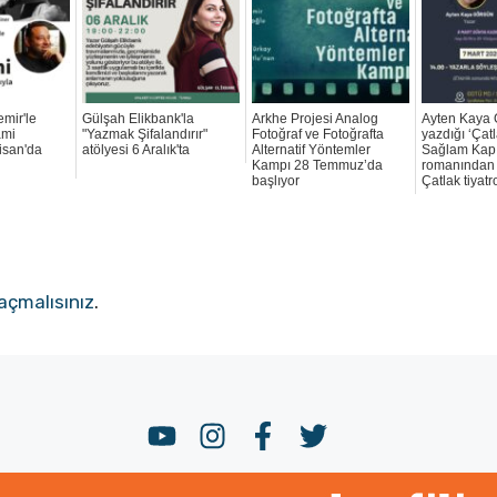
emir'le
Gülşah Elikbank'la
Arkhe Projesi Analog
Ayten Kaya 
ami
"Yazmak Şifalandırır"
Fotoğraf ve Fotoğrafta
yazdığı ‘Çatl
isan'da
atölyesi 6 Aralık'ta
Alternatif Yöntemler
Sağlam Kap
Kampı 28 Temmuz’da
romanından
başlıyor
Çatlak tiyatr
açmalısınız
.