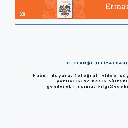
REKLAM@EDEBIYATHAB
Haber, duyuru, fotoğraf, video, söy
yazılarını ve basın bültenl
gönderebilirsiniz:
bilgi@edeb