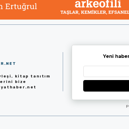
Yeni haber
ER.NET
leşi, kitap tanıtım
erini bize
iyathaber.net
P