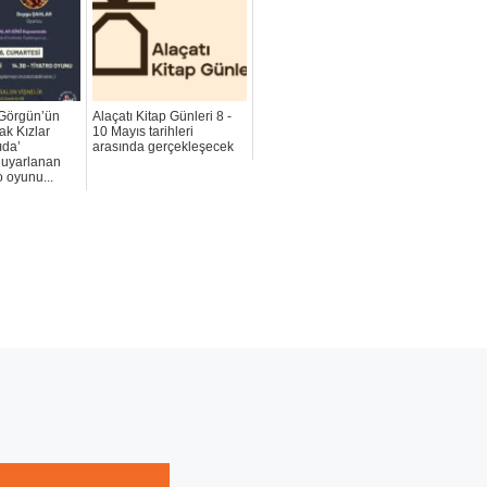
Görgün’ün
Alaçatı Kitap Günleri 8 -
ak Kızlar
10 Mayıs tarihleri
ıda’
arasında gerçekleşecek
 uyarlanan
o oyunu...