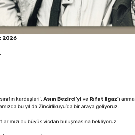
z 2026
…
“sınıfın kardeşleri”,
Asım Bezirci’yi
ve
Rıfat Ilgaz’ı
anmak
zda bu yıl da Zincirlikuyu’da bir araya geliyoruz.
stlarımızı bu büyük vicdan buluşmasına bekliyoruz.