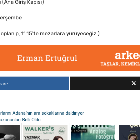
 (Ana Giriş Kapısı)
Perşembe
oplanıp, 11.15’te mezarlara yürüyeceğiz.)
hare
larını Adana’nın ara sokaklarına daldırıyor
azananları Belli Oldu