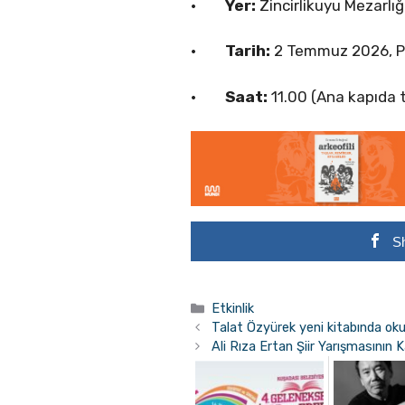
·
Yer:
Zincirlikuyu Mezarlığı
·
Tarih:
2 Temmuz 2026, 
·
Saat:
11.00 (Ana kapıda t
S
Kategoriler
Etkinlik
Talat Özyürek yeni kitabında okur
Ali Rıza Ertan Şiir Yarışmasının K