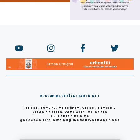
REKLAM@EDEBIYATHABER.NET
Haber, duyuru, fotoğraf, video, söyleşi,
kitap tanıtım yazılarını ve basın
bültenlerini bize
gönderebilirsiniz:
bilgi@edebiyathaber.net