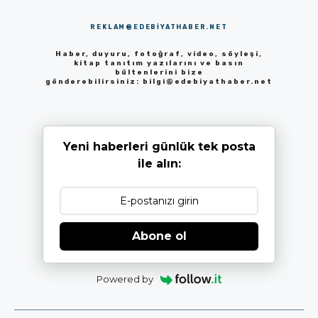
REKLAM@EDEBIYATHABER.NET
Haber, duyuru, fotoğraf, video, söyleşi,
kitap tanıtım yazılarını ve basın
bültenlerini bize
gönderebilirsiniz:
bilgi@edebiyathaber.net
Yeni haberleri günlük tek posta
ile alın:
Abone ol
Powered by