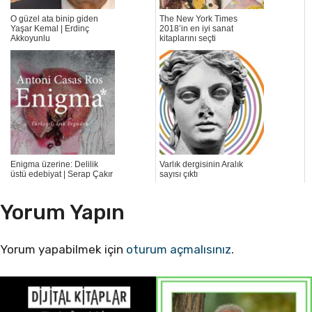
O güzel ata binip giden
The New York Times
Yaşar Kemal | Erdinç
2018’in en iyi sanat
Akkoyunlu
kitaplarını seçti
Enigma üzerine: Delilik
Varlık dergisinin Aralık
üstü edebiyat | Serap Çakır
sayısı çıktı
Yorum Yapın
Yorum yapabilmek için
oturum açmalısınız
.