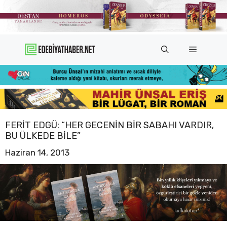
İçeriğe
atla
Menü
FERIT EDGÜ: “HER GECENIN BIR SABAHI VARDIR,
BU ÜLKEDE BILE”
Haziran 14, 2013