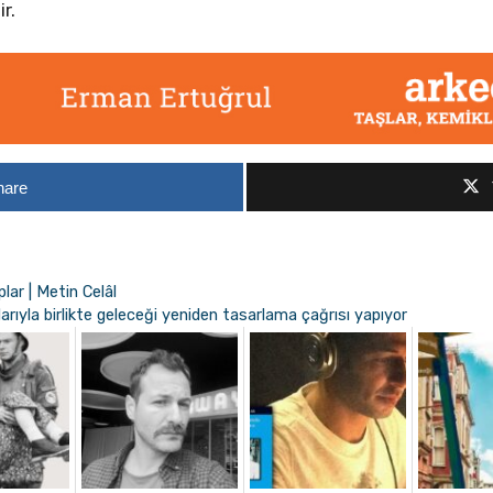
r.
hare
plar | Metin Celâl
rıyla birlikte geleceği yeniden tasarlama çağrısı yapıyor