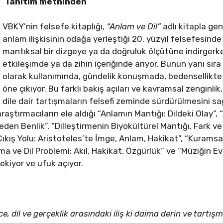
Tanıtım metninden
VBKY’nin felsefe kitaplığı,
“Anlam ve Dil”
adlı kitapla ge
anlam ilişkisinin odağa yerleştiği 20. yüzyıl felsefesinde 
mantıksal bir dizgeye ya da doğruluk ölçütüne indirgerk
etkileşimde ya da zihin içeriğinde arıyor. Bunun yanı sıra a
olarak kullanımında, gündelik konuşmada, bedensellikte
öne çıkıyor. Bu farklı bakış açıları ve kavramsal zenginl
dile dair tartışmaların felsefi zeminde sürdürülmesini sa
raştırmacıların ele aldığı “Anlamın Mantığı: Dildeki Olay”,
eden Benlik”, “Dilleştirmenin Biyokültürel Mantığı, Fark ve
Çıkış Yolu: Aristoteles’te İmge, Anlam, Hakikat”, “Kuramsal
nma ve Dil Problemi: Akıl, Hakikat, Özgürlük” ve “Müziğin 
ekiyor ve ufuk açıyor.
, dil ve gerçeklik arasındaki iliş ki daima derin ve tartış