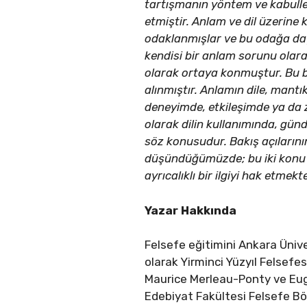
tartışmanın yöntem ve kabulle
etmiştir. Anlam ve dil üzerine 
odaklanmışlar ve bu odağa dayal
kendisi bir anlam sorunu olarak
olarak ortaya konmuştur. Bu bağ
alınmıştır. Anlamın dile, mantı
deneyimde, etkileşimde ya da z
olarak dilin kullanımında, gün
söz konusudur. Bakış açılarının
düşündüğümüzde; bu iki konu f
ayrıcalıklı bir ilgiyi hak etmekte
Yazar Hakkında
Felsefe eğitimini Ankara Üniv
olarak Yirminci Yüzyıl Felsef
Maurice Merleau-Ponty ve Euge
Edebiyat Fakültesi Felsefe Böl