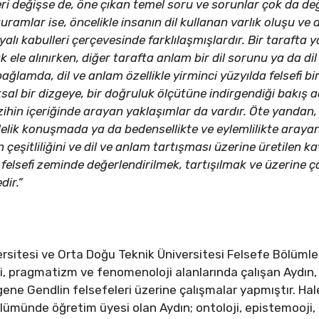
ri değişse de, öne çıkan temel soru ve sorunlar çok da d
kuramlar ise, öncelikle insanın dil kullanan varlık oluşu ve 
ı kabulleri çerçevesinde farklılaşmışlardır. Bir tarafta ya
 ele alınırken, diğer tarafta anlam bir dil sorunu ya da dil
lamda, dil ve anlam özellikle yirminci yüzyılda felsefi bir
ksal bir dizgeye, bir doğruluk ölçütüne indirgendiği bakış a
ihin içeriğinde arayan yaklaşımlar da vardır. Öte yandan, a
delik konuşmada ya da bedensellikte ve eylemlilikte araya
 çeşitliliğini ve dil ve anlam tartışması üzerine üretilen k
elsefi zeminde değerlendirilmek, tartışılmak ve üzerine 
dir.”
ersitesi ve Orta Doğu Teknik Üniversitesi Felsefe Bölüml
esi, pragmatizm ve fenomenoloji alanlarında çalışan Aydın
ne Gendlin felsefeleri üzerine çalışmalar yapmıştır. Hal
ümünde öğretim üyesi olan Aydın; ontoloji, epistemooji, e