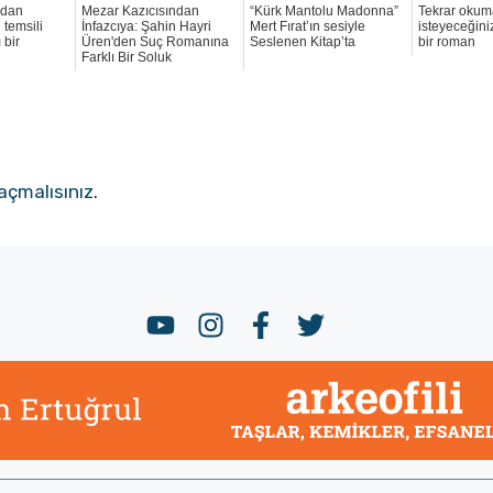
'dan
Mezar Kazıcısından
“Kürk Mantolu Madonna”
Tekrar okum
 temsili
İnfazcıya: Şahin Hayri
Mert Fırat’ın sesiyle
isteyeceğiniz
 bir
Üren'den Suç Romanına
Seslenen Kitap’ta
bir roman
Farklı Bir Soluk
açmalısınız
.