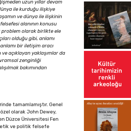
eğişmeden uzun yıllar devam
dünya ile kurduğu ilişkiye
şamın ve dünya ile ilişkinin
 felsefesi alanının konusu
 problem olarak birlikte ele
çıları olduğu gibi, anlamı
nlamı bir iletişim aracı
n ve açıklayan yaklaşımlar da
avramsal zenginliği
çalışılmak bakımından
erinde tamamlamıştır. Genel
, özel olarak John Dewey,
en Düzce Üniversitesi Fen
tik ve politik felsefe