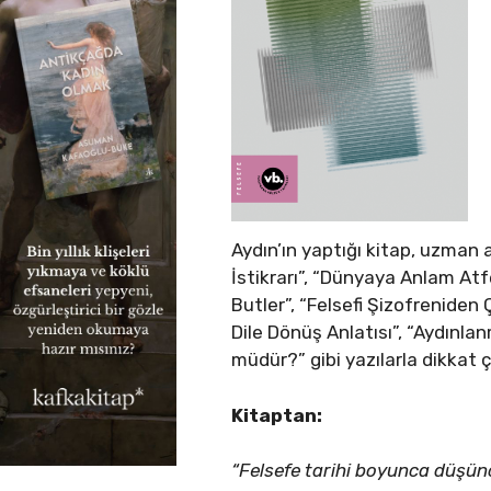
Aydın’ın yaptığı kitap, uzman a
İstikrarı”, “Dünyaya Anlam Atf
Butler”, “Felsefi Şizofreniden 
Dile Dönüş Anlatısı”, “Aydınla
müdür?” gibi yazılarla dikkat ç
Kitaptan:
“Felsefe tarihi boyunca düşünce