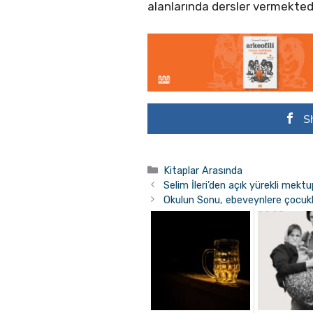
alanlarında dersler vermektedi
S
Kategoriler
Kitaplar Arasında
Selim İleri’den açık yürekli mektu
Okulun Sonu, ebeveynlere çocukla