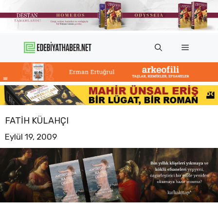
İçeriğe
atla
Menü
FATIH KÜLAHÇI
Eylül 19, 2009