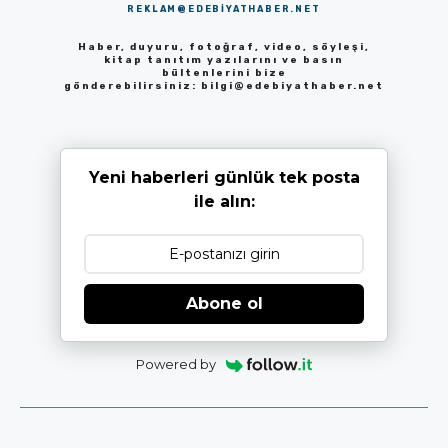
REKLAM@EDEBIYATHABER.NET
Haber, duyuru, fotoğraf, video, söyleşi,
kitap tanıtım yazılarını ve basın
bültenlerini bize
gönderebilirsiniz:
bilgi@edebiyathaber.net
Yeni haberleri günlük tek posta
ile alın:
Abone ol
Powered by