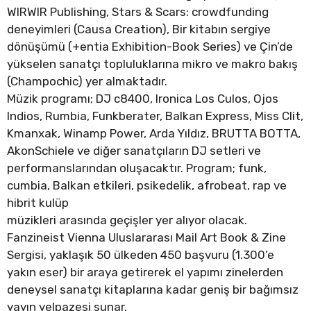
WIRWIR Publishing, Stars & Scars: crowdfunding
deneyimleri (Causa Creation), Bir kitabın sergiye
dönüşümü (+entia Exhibition-Book Series) ve Çin’de
yükselen sanatçı topluluklarına mikro ve makro bakış
(Champochic) yer almaktadır.
Müzik programı; DJ c8400, Ironica Los Culos, Ojos
Indios, Rumbia, Funkberater, Balkan Express, Miss Clit,
Kmanxak, Winamp Power, Arda Yıldız, BRUTTA BOTTA,
AkonSchiele ve diğer sanatçıların DJ setleri ve
performanslarından oluşacaktır. Program; funk,
cumbia, Balkan etkileri, psikedelik, afrobeat, rap ve
hibrit kulüp
müzikleri arasında geçişler yer alıyor olacak.
Fanzineist Vienna Uluslararası Mail Art Book & Zine
Sergisi, yaklaşık 50 ülkeden 450 başvuru (1.300’e
yakın eser) bir araya getirerek el yapımı zinelerden
deneysel sanatçı kitaplarına kadar geniş bir bağımsız
yayın yelpazesi sunar.