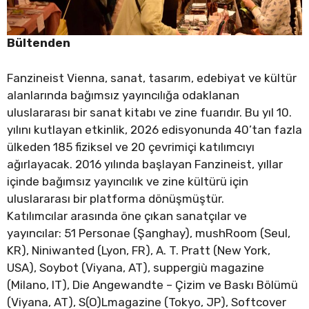
Bültenden
Fanzineist Vienna, sanat, tasarım, edebiyat ve kültür
alanlarında bağımsız yayıncılığa odaklanan
uluslararası bir sanat kitabı ve zine fuarıdır. Bu yıl 10.
yılını kutlayan etkinlik, 2026 edisyonunda 40’tan fazla
ülkeden 185 fiziksel ve 20 çevrimiçi katılımcıyı
ağırlayacak. 2016 yılında başlayan Fanzineist, yıllar
içinde bağımsız yayıncılık ve zine kültürü için
uluslararası bir platforma dönüşmüştür.
Katılımcılar arasında öne çıkan sanatçılar ve
yayıncılar: 51 Personae (Şanghay), mushRoom (Seul,
KR), Niniwanted (Lyon, FR), A. T. Pratt (New York,
USA), Soybot (Viyana, AT), suppergiù magazine
(Milano, IT), Die Angewandte – Çizim ve Baskı Bölümü
(Viyana, AT), S(O)Lmagazine (Tokyo, JP), Softcover