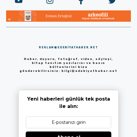
REKLAM@EDEBIYATHABER.NET
Haber, duyuru, fotoğraf, video, söyleşi,
kitap tanıtım yazılarını ve basın
bültenlerini bize
gönderebilirsiniz:
bilgi@edebiyathaber.net
Yeni haberleri günlük tek posta
ile alın: