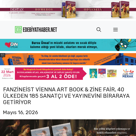
İçeriğe
atla
Menü
FANZINEIST VIENNA ART BOOK & ZINE FAIR, 40
ÜLKEDEN 185 SANATÇI VE YAYINEVINI BIRARAYA
GETIRIYOR
Mayıs 16, 2026