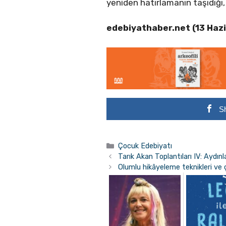
yeniden hatırlamanın taşıdığı
edebiyathaber.net (13 Haz
S
Kategoriler
Çocuk Edebiyatı
Tarık Akan Toplantıları IV: Ayd
Olumlu hikâyeleme teknikleri ve 