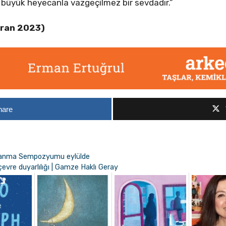
, büyük heyecanla vazgeçilmez bir sevdadır.”
iran 2023)
hare
ınlanma Sempozyumu eylülde
çevre duyarlılığı | Gamze Haklı Geray