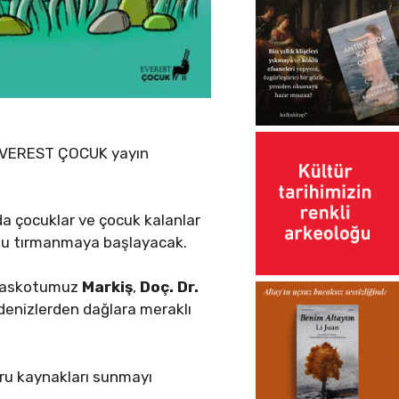
… EVEREST ÇOCUK yayın
rda çocuklar ve çocuk kalanlar
olu tırmanmaya başlayacak.
n maskotumuz
Markiş
,
Doç. Dr.
denizlerden dağlara meraklı
ğru kaynakları sunmayı