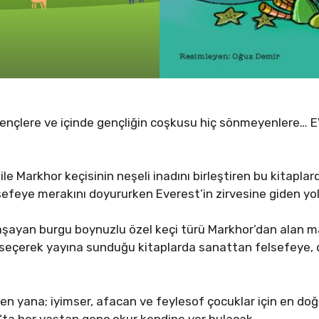
gençlere ve içinde gençliğin coşkusu hiç sönmeyenlere
 ile Markhor keçisinin neşeli inadını birleştiren bu kitapla
sefeye merakını doyururken Everest’in zirvesine giden y
yaşayan burgu boynuzlu özel keçi türü Markhor’dan ala
e seçerek yayına sunduğu kitaplarda sanattan felsefeye, 
en yana; iyimser, afacan ve feylesof çocuklar için en do
‘ta her yaştan genç okur kendine yer bulacak.