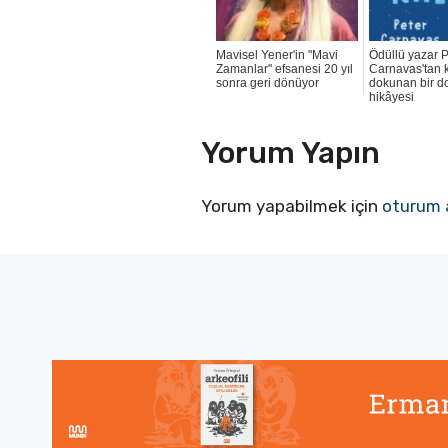
Mavisel Yener'in "Mavi
Ödüllü yazar P
Zamanlar" efsanesi 20 yıl
Carnavas'tan 
sonra geri dönüyor
dokunan bir d
hikâyesi
Yorum Yapın
Yorum yapabilmek için
oturum 