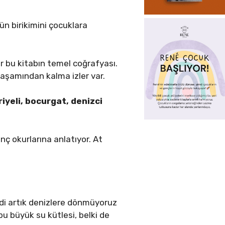
tün birikimini çocuklara
ler bu kitabın temel coğrafyası.
yaşamından kalma izler var.
riyeli, bocurgat, denizci
ç okurlarına anlatıyor. At
di artık denizlere dönmüyoruz
bu büyük su kütlesi, belki de