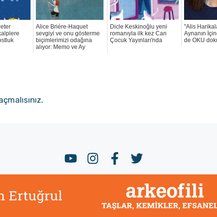
eter
Alice Briére-Haquet
Dicle Keskinoğlu yeni
"Alis Harika
kalplere
sevgiyi ve onu gösterme
romanıyla ilk kez Can
Aynanın İçi
ostluk
biçimlerimizi odağına
Çocuk Yayınları'nda
de OKU dok
alıyor: Memo ve Ay
açmalısınız
.