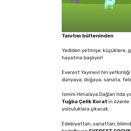
Tanıtım bülteninden
Yediden yetmişe; küçüklere, 
hayatına başlıyor!
Everest Yayınevi’nin yetkinliği
dünyaya, doğaya, sanata, fel
İsmini Himalaya Dağları’nda 
Tuğba Çelik Korat
’ın özenl
yolculuklara çıkacak.
Edebiyattan, sanattan, bilimd
hedefleyen
EVEREST ÇOCUK