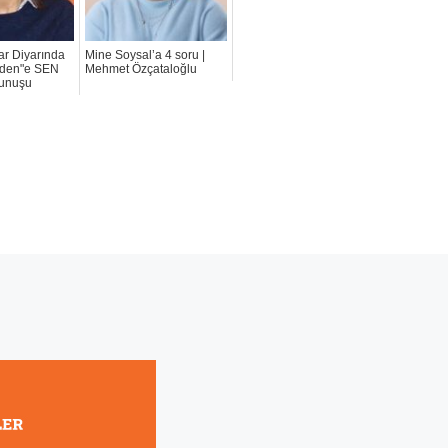
lar Diyarında
Mine Soysal’a 4 soru |
nden"e SEN
Mehmet Özçataloğlu
unuşu