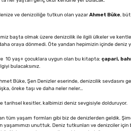
 denize ve denizciliğe tutkun olan yazar
Ahmet Büke
, bü
kemiz başta olmak üzere denizcilik ile ilgili ülkeler ve kent
r daha oraya dönmedi. Öte yandan hepimizin içinde deniz 
n ve 10 yaş+ çocuklara uygun olan bu kitapta;
çapari, bah
giyi bulacaksınız.
met Büke, Şen Denizler eserinde, denizcilik sevdasını gen
frişka, öreke taşı ve daha neler neler…
e tarihsel kesitler, kalbimizi deniz sevgisiyle dolduruyor.
n tüm yaşam formları gibi biz de denizlerden geldik. Şim
n yaşamımızı unuttuk. Deniz tutkunları ve denizciler için 