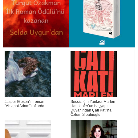
Jasper Gibson'ın romanı
Sessizliğin Yankısı: Marlen
"Ahtapot Adam" raflarda
Haushofer’un başyapıtı
Duvar’ından Çatı Katı’na |
Özlem Sipahioğlu