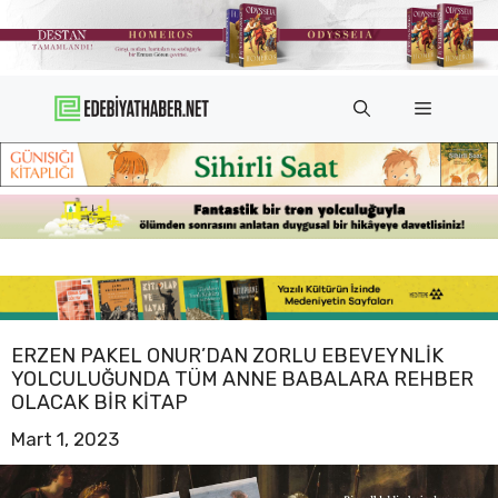
İçeriğe
atla
Menü
ERZEN PAKEL ONUR’DAN ZORLU EBEVEYNLIK
YOLCULUĞUNDA TÜM ANNE BABALARA REHBER
OLACAK BIR KITAP
Mart 1, 2023