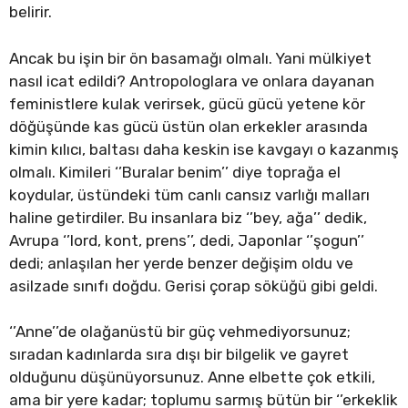
belirir.
Ancak bu işin bir ön basamağı olmalı. Yani mülkiyet
nasıl icat edildi? Antropologlara ve onlara dayanan
feministlere kulak verirsek, gücü gücü yetene kör
döğüşünde kas gücü üstün olan erkekler arasında
kimin kılıcı, baltası daha keskin ise kavgayı o kazanmış
olmalı. Kimileri ‘’Buralar benim’’ diye toprağa el
koydular, üstündeki tüm canlı cansız varlığı malları
haline getirdiler. Bu insanlara biz ‘’bey, ağa’’ dedik,
Avrupa ‘’lord, kont, prens’’, dedi, Japonlar ‘’şogun’’
dedi; anlaşılan her yerde benzer değişim oldu ve
asilzade sınıfı doğdu. Gerisi çorap söküğü gibi geldi.
‘’Anne’’de olağanüstü bir güç vehmediyorsunuz;
sıradan kadınlarda sıra dışı bir bilgelik ve gayret
olduğunu düşünüyorsunuz. Anne elbette çok etkili,
ama bir yere kadar; toplumu sarmış bütün bir ‘’erkeklik