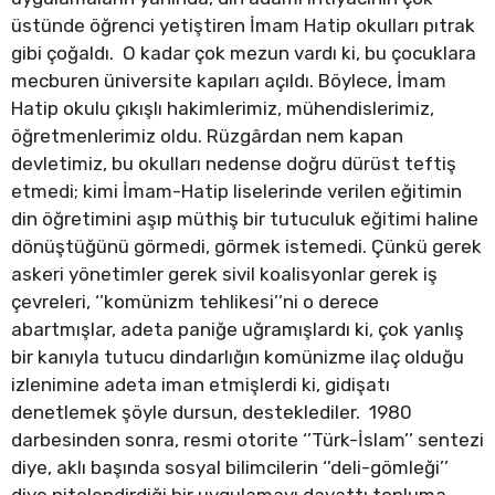
üstünde öğrenci yetiştiren İmam Hatip okulları pıtrak
gibi çoğaldı. O kadar çok mezun vardı ki, bu çocuklara
mecburen üniversite kapıları açıldı. Böylece, İmam
Hatip okulu çıkışlı hakimlerimiz, mühendislerimiz,
öğretmenlerimiz oldu. Rüzgârdan nem kapan
devletimiz, bu okulları nedense doğru dürüst teftiş
etmedi; kimi İmam-Hatip liselerinde verilen eğitimin
din öğretimini aşıp müthiş bir tutuculuk eğitimi haline
dönüştüğünü görmedi, görmek istemedi. Çünkü gerek
askeri yönetimler gerek sivil koalisyonlar gerek iş
çevreleri, ‘’komünizm tehlikesi’’ni o derece
abartmışlar, adeta paniğe uğramışlardı ki, çok yanlış
bir kanıyla tutucu dindarlığın komünizme ilaç olduğu
izlenimine adeta iman etmişlerdi ki, gidişatı
denetlemek şöyle dursun, desteklediler. 1980
darbesinden sonra, resmi otorite ‘’Türk-İslam’’ sentezi
diye, aklı başında sosyal bilimcilerin ‘’deli-gömleği’’
diye nitelendirdiği bir uygulamayı dayattı topluma.