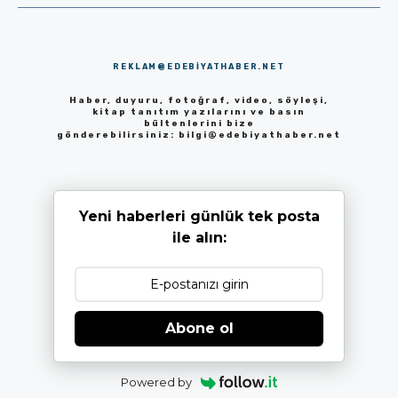
REKLAM@EDEBIYATHABER.NET
Haber, duyuru, fotoğraf, video, söyleşi,
kitap tanıtım yazılarını ve basın
bültenlerini bize
gönderebilirsiniz:
bilgi@edebiyathaber.net
Yeni haberleri günlük tek posta
ile alın:
Abone ol
Powered by