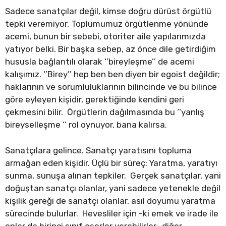
Sadece sanatçılar değil, kimse doğru dürüst örgütlü
tepki veremiyor. Toplumumuz örgütlenme yönünde
acemi, bunun bir sebebi, otoriter aile yapılarımızda
yatıyor belki. Bir başka sebep, az önce dile getirdiğim
hususla bağlantılı olarak ‘’bireyleşme’’ de acemi
kalışımız. ‘’Birey’’ hep ben ben diyen bir egoist değildir;
haklarının ve sorumluluklarının bilincinde ve bu bilince
göre eyleyen kişidir, gerektiğinde kendini geri
çekmesini bilir. Örgütlerin dağılmasında bu ‘’yanlış
bireyselleşme ‘’ rol oynuyor, bana kalırsa.
Sanatçılara gelince. Sanatçı yaratısını topluma
armağan eden kişidir. Üçlü bir süreç: Yaratma, yaratıyı
sunma, sunuşa alınan tepkiler. Gerçek sanatçılar, yani
doğuştan sanatçı olanlar, yani sadece yetenekle değil
kişilik gereği de sanatçı olanlar, asıl doyumu yaratma
sürecinde bulurlar. Hevesliler için -ki emek ve irade ile
onlar da birinci sınıf eserler verebilirler- diğer