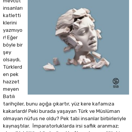
mevcut
insanları
katletti
klerini
yazmıyo
r! Eğer
böyle bir
şey
olsaydı,
Türklerd
en pek
hazzet
meyen
Batılı
tarihçiler, bunu açığa çıkartır, yüz kere kafamıza
kakarlardı! Peki burada yaşayan Türk ve Müslüman
olmayan nüfus ne oldu? Pek tabi insanlar birbirleriyle
kaynaştılar. İmparatorluklarda irsi saflık aranmaz;