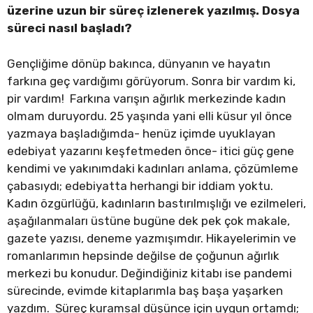
üzerine uzun bir süreç izlenerek yazılmış. Dosya
süreci nasıl başladı?
Gençliğime dönüp bakınca, dünyanın ve hayatın
farkına geç vardığımı görüyorum. Sonra bir vardım ki,
pir vardım! Farkına varışın ağırlık merkezinde kadın
olmam duruyordu. 25 yaşında yani elli küsur yıl önce
yazmaya başladığımda- henüz içimde uyuklayan
edebiyat yazarını keşfetmeden önce- itici güç gene
kendimi ve yakınımdaki kadınları anlama, çözümleme
çabasıydı; edebiyatta herhangi bir iddiam yoktu.
Kadın özgürlüğü, kadınların bastırılmışlığı ve ezilmeleri,
aşağılanmaları üstüne bugüne dek pek çok makale,
gazete yazısı, deneme yazmışımdır. Hikayelerimin ve
romanlarımın hepsinde değilse de çoğunun ağırlık
merkezi bu konudur. Değindiğiniz kitabı ise pandemi
sürecinde, evimde kitaplarımla baş başa yaşarken
yazdım. Süreç kuramsal düşünce için uygun ortamdı;