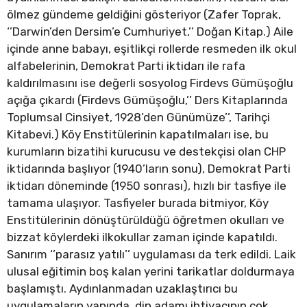
ölmez gündeme geldiğini gösteriyor (Zafer Toprak,
‘’Darwin’den Dersim’e Cumhuriyet,’’ Doğan Kitap.) Aile
içinde anne babayı, eşitlikçi rollerde resmeden ilk okul
alfabelerinin, Demokrat Parti iktidarı ile rafa
kaldırılmasını ise değerli sosyolog Firdevs Gümüşoğlu
açığa çıkardı (Firdevs Gümüşoğlu,’’ Ders Kitaplarında
Toplumsal Cinsiyet, 1928’den Günümüze’’, Tarihçi
Kitabevi.) Köy Enstitülerinin kapatılmaları ise, bu
kurumların bizatihi kurucusu ve destekçisi olan CHP
iktidarında başlıyor (1940’ların sonu), Demokrat Parti
iktidarı döneminde (1950 sonrası), hızlı bir tasfiye ile
tamama ulaşıyor. Tasfiyeler burada bitmiyor, Köy
Enstitülerinin dönüştürüldüğü öğretmen okulları ve
bizzat köylerdeki ilkokullar zaman içinde kapatıldı.
Sanırım ‘’parasız yatılı’’ uygulaması da terk edildi. Laik
ulusal eğitimin boş kalan yerini tarikatlar doldurmaya
başlamıştı. Aydınlanmadan uzaklaştırıcı bu
uygulamaların yanında, din adamı ihtiyacının çok