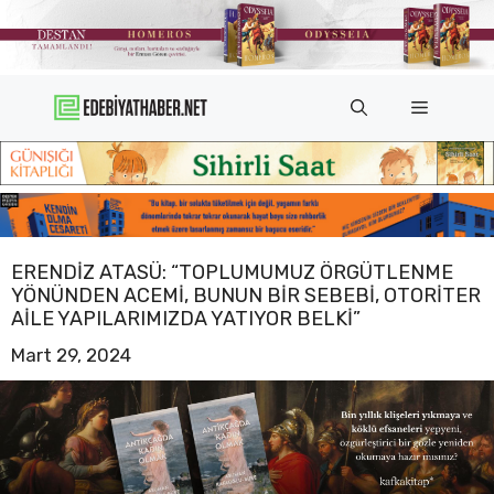
İçeriğe
atla
Menü
ERENDIZ ATASÜ: “TOPLUMUMUZ ÖRGÜTLENME
YÖNÜNDEN ACEMI, BUNUN BIR SEBEBI, OTORITER
AILE YAPILARIMIZDA YATIYOR BELKI”
Mart 29, 2024