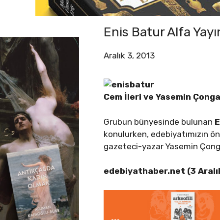
Enis Batur Alfa Yay
Aralık 3, 2013
Cem İleri
ve Yasemin Çongar
Grubun bünyesinde bulunan
E
konulurken, edebiyatımızın öne
gazeteci-yazar Yasemin Çongar
edebiyathaber.net (3 Aralı