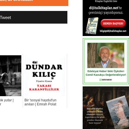
Tweet
ık yutar |
Bir 'sosyal haydut'un
r
anıları | Emrah Polat