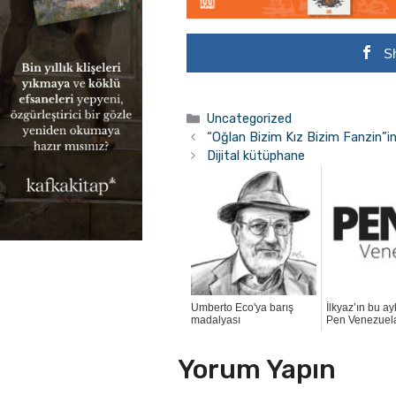
S
Kategoriler
Uncategorized
“Oğlan Bizim Kız Bizim Fanzin”i
Dijital kütüphane
Umberto Eco'ya barış
İlkyaz’ın bu ay
madalyası
Pen Venezuel
Yorum Yapın