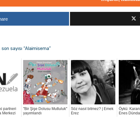
hare
n son sayısı “Alaimisema”
ki partneri
"Bir Şişe Dolusu Mutluluk"
Söz nasıl bitmez? | Emek
Öykü: Karanl
a Merkezi
yayımlandı
Erez
Enes Dünda