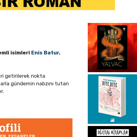
mli isimleri
Enis Batur
,
i getirilerek nokta
jlarla gündemin nabzını tutan
r.