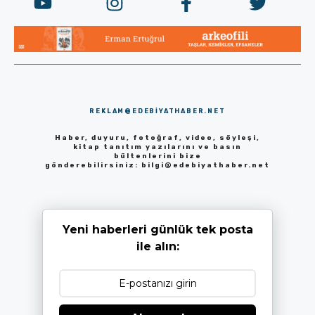
REKLAM@EDEBIYATHABER.NET
Haber, duyuru, fotoğraf, video, söyleşi,
kitap tanıtım yazılarını ve basın
bültenlerini bize
gönderebilirsiniz:
bilgi@edebiyathaber.net
Yeni haberleri günlük tek posta
ile alın: