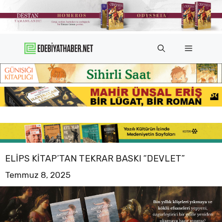
İçeriğe
atla
Menü
ELIPS KITAP’TAN TEKRAR BASKI “DEVLET”
Temmuz 8, 2025