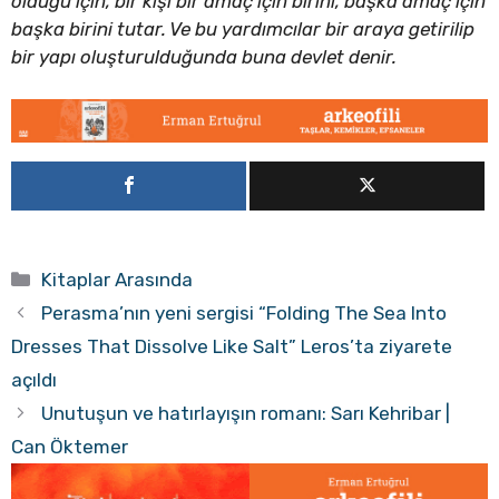
olduğu için, bir kişi bir amaç için birini, başka amaç için
başka birini tutar. Ve bu yardımcılar bir araya getirilip
bir yapı oluşturulduğunda buna devlet denir.
Kategoriler
Kitaplar Arasında
Perasma’nın yeni sergisi “Folding The Sea Into
Dresses That Dissolve Like Salt” Leros’ta ziyarete
açıldı
Unutuşun ve hatırlayışın romanı: Sarı Kehribar |
Can Öktemer