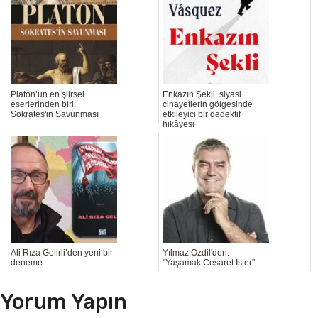
Platon’un en şiirsel
Enkazın Şekli, siyasi
eserlerinden biri:
cinayetlerin gölgesinde
Sokrates'in Savunması
etkileyici bir dedektif
hikâyesi
Ali Rıza Gelirli’den yeni bir
Yılmaz Özdil'den:
deneme
"Yaşamak Cesaret İster"
Yorum Yapın