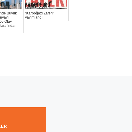
çinde Büyük
"Karboğazı Zaferi"
ünyayı
yayımlandı
00 Olay,
 tarafından