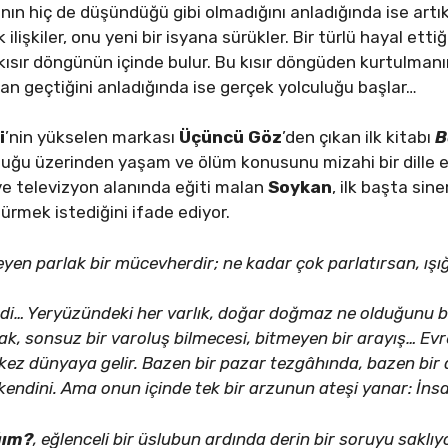
ın hiç de düşündüğü gibi olmadığını anladığında ise artı
lişkiler, onu yeni bir isyana sürükler. Bir türlü hayal ettiğ
kısır döngünün içinde bulur. Bu kısır döngüden kurtulman
n geçtiğini anladığında ise gerçek yolculuğu başlar…
i
’nin yükselen markası
Üçüncü Göz
’den çıkan ilk kitabı
B
uluğu üzerinden yaşam ve ölüm konusunu mizahi bir dille ele
e televizyon alanında eğiti malan
Soykan
, ilk başta sin
ştürmek istediğini ifade ediyor.
en parlak bir mücevherdir; ne kadar çok parlatırsan, ışığı
kedi… Yeryüzündeki her varlık, doğar doğmaz ne olduğunu b
mak, sonsuz bir varoluş bilmecesi, bitmeyen bir arayış… 
 kez dünyaya gelir. Bazen bir pazar tezgâhında, bazen bir
r kendini. Ama onun içinde tek bir arzunun ateşi yanar: İn
ğım?
, eğlenceli bir üslubun ardında derin bir soruyu sakl