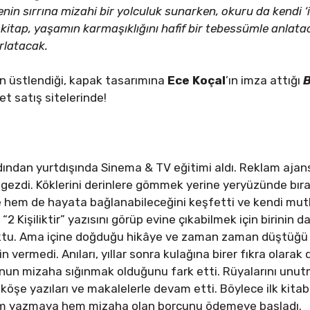
enin sırrına mizahi bir yolculuk sunarken, okuru da kendi 
itap, yaşamın karmaşıklığını hafif bir tebessümle anlatac
rlatacak.
ın üstlendiği, kapak tasarımına
Ece Koçal
’ın
imza attığı
B
net satış sitelerinde!
ndan yurtdışında Sinema & TV eğitimi aldı. Reklam ajansla
gezdi. Köklerini derinlere gömmek yerine yeryüzünde bırak
 hem de hayata bağlanabileceğini keşfetti ve kendi mutl
2 Kişiliktir” yazısını görüp evine çıkabilmek için birinin
uktu. Ama içine doğduğu hikâye ve zaman zaman düştüğü t
in vermedi. Anıları, yıllar sonra kulağına birer fıkra olara
lunun mizaha sığınmak olduğunu fark etti. Rüyalarını unu
 köşe yazıları ve makalelerle devam etti. Böylece ilk kit
em yazmaya hem mizaha olan borcunu ödemeye başladı.