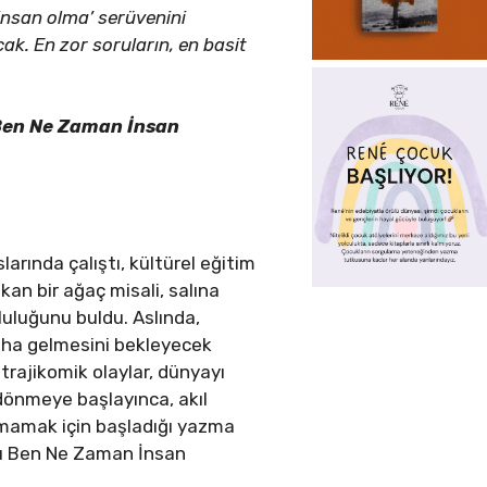
‘insan olma’ serüvenini
ak. En zor soruların, en basit
en Ne Zaman İnsan
rında çalıştı, kültürel eğitim
an bir ağaç misali, salına
uluğunu buldu. Aslında,
 daha gelmesini bekleyecek
rajikomik olaylar, dünyayı
k dönmeye başlayınca, akıl
tmamak için başladığı yazma
abı Ben Ne Zaman İnsan