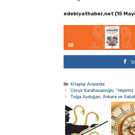
edebiyathaber.net (15 May
S
Kategoriler
Kitaplar Arasında
Üzeyir Karahasanoğlu: “Hepimiz 
Tolga Aydoğan, Ankara ve Sabahat