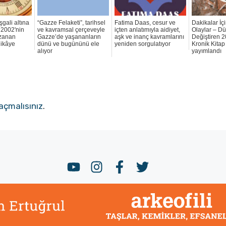
şgali altına
“Gazze Felaketi”, tarihsel
Fatima Daas, cesur ve
Dakikalar İ
 2002'nin
ve kavramsal çerçeveyle
içten anlatımıyla aidiyet,
Olaylar – D
uzanan
Gazze’de yaşananların
aşk ve inanç kavramlarını
Değiştiren 2
hikâye
dünü ve bugününü ele
yeniden sorgulatıyor
Kronik Kitap
alıyor
yayımlandı
açmalısınız
.