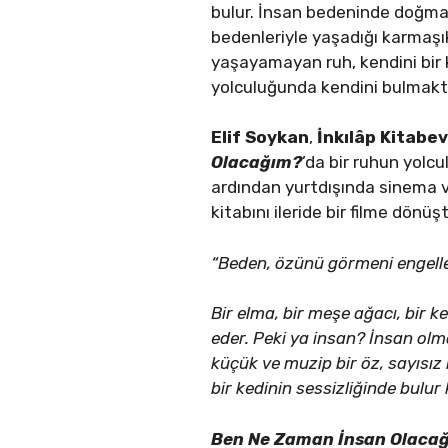
bulur. İnsan bedeninde doğman
bedenleriyle yaşadığı karmaşık i
yaşayamayan ruh, kendini bir 
yolculuğunda kendini bulmakta
Elif Soykan
,
İnkılâp Kitabev
Olacağım?
’da bir ruhun yolc
ardından yurtdışında sinema v
kitabını ileride bir filme dönü
“Beden, özünü görmeni engelley
Bir elma, bir meşe ağacı, bir 
eder. Peki ya insan? İnsan ol
küçük ve muzip bir öz, sayısız
bir kedinin sessizliğinde bulu
Ben Ne Zaman İnsan Olaca