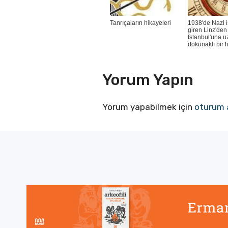
Tanrıçaların hikayeleri
1938'de Nazi i
giren Linz'den
İstanbul'una 
dokunaklı bir 
Yorum Yapın
Yorum yapabilmek için
oturum 