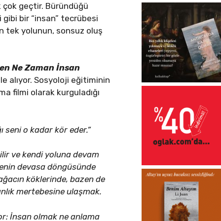
k çok geçtir. Büründüğü
i gibi bir “insan” tecrübesi
ın tek yolunun, sonsuz oluş
en Ne Zaman İnsan
 alıyor. Sosyoloji eğitiminin
ema filmi olarak kurguladığı
 seni o kadar kör eder.”
ilir ve kendi yoluna devam
Evrenin devasa döngüsünde
 ağacın köklerinde, bazen de
sanlık mertebesine ulaşmak.
ıyor: İnsan olmak ne anlama