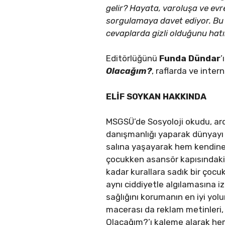
gelir? Hayata, varoluşa ve evr
sorgulamaya davet ediyor. Bu k
cevaplarda gizli olduğunu hatı
Editörlüğünü
Funda Dündar
’
Olacağım?
, raflarda ve inter
ELİF SOYKAN HAKKINDA
MSGSÜ’de Sosyoloji okudu, ardı
danışmanlığı yaparak dünyayı 
salına yaşayarak hem kendine
çocukken asansör kapısındaki “
kadar kurallara sadık bir çoc
aynı ciddiyetle algılamasına iz
sağlığını korumanın en iyi yo
macerası da reklam metinleri,
Olacağım?’ı kaleme alarak h