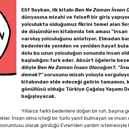
Elif Soykan, ilk kitabı
Ben Ne Zaman İnsan 
dünyasına mizahi ve felsefi bir giriş yapıy
yolculukta olduğumuz fikrini temel alan S
de düşündüren kitabında tek amacı “insan 
varoluş yolculuğunu anlatıyor. Elmadan başl
bedenlerde yeniden ve yeniden hayat bula
dolu bu uzun yolculuğun sonunda insan oldu
başladığını fark eder. Absürt öğelerle beze
diliyle
Ben Ne Zaman İnsan Olacağım?
,
“İns
demek?”
sorusunu mizah yoluyla sorguluyor
kitabından elde edeceği gelirin tamamını, 
gönüllüsü olduğu Türkiye Çağdaş Yaşamı D
bağışlayacak.
Yıllarca farklı bedenlere doğan bir ruh, başına
ekler. İnsan olma isteği bir türlü yanıt bulmayan ve ins
n sorumlusu olarak gördüğü Evren’den yardım istemesiyle