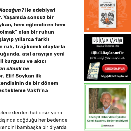
Olacağım?
ile edebiyat
or. Yaşamda sonsuz bir
oykan, hem eğlendiren hem
olmak” olan bir ruhun
ayıp yıllarca farklı
n ruh,
trajikomik olaylarla
ğunda, asıl arayışın yeni
li kurgusu ve akıcı
an olmak ne
. Elif Soykan ilk
kendisinin de bir dönem
estekleme Vakfı’na
 geleceklerden habersiz yana
an dışında doğduğu her bedende
 kendini bambaşka bir diyarda