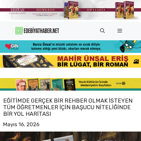
İçeriğe
atla
Menü
EĞITIMDE GERÇEK BIR REHBER OLMAK ISTEYEN
TÜM ÖĞRETMENLER IÇIN BAŞUCU NITELIĞINDE
BIR YOL HARITASI
Mayıs 16, 2026