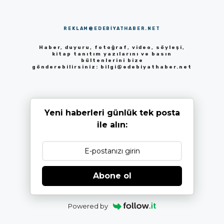
REKLAM@EDEBIYATHABER.NET
Haber, duyuru, fotoğraf, video, söyleşi,
kitap tanıtım yazılarını ve basın
bültenlerini bize
gönderebilirsiniz:
bilgi@edebiyathaber.net
Yeni haberleri günlük tek posta
ile alın:
Abone ol
Powered by