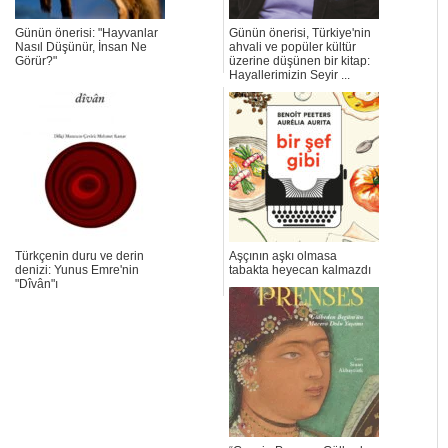
Günün önerisi: "Hayvanlar
Günün önerisi, Türkiye'nin
Nasıl Düşünür, İnsan Ne
ahvali ve popüler kültür
Görür?"
üzerine düşünen bir kitap:
Hayallerimizin Seyir ...
Türkçenin duru ve derin
Aşçının aşkı olmasa
denizi: Yunus Emre'nin
tabakta heyecan kalmazdı
"Dîvân"ı