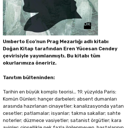
Umberto Eco’nun Prag Mezarlığı adlı kitabı
Doğan Kitap tarafından Eren Yücesan Cendey
çevirisiyle yayımlanmıştı. Bu kitabı tüm
okurlarımıza öneririz.
Tanıtım bülteninden:
Tarihin en büyük komplo teorisi… 19. yüzyılda Paris:
Komün Günleri; hançer darbeleri; absent dumanları
arasında hazırlanan cinayetler; kanalizasyonda yatan
cesetler; patlamalar; isyanlar; takma sakallar; sahte
noterler; düzmece vasiyetler; satanist örgütler; kara
ayinler; cinsellikle pek fazla ilgilenmeyen, hastalarının