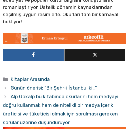
edebiyat ve popüler kültür bilgisini konuşturarak
romanlaştırıyor. Üstelik dönemin kaynaklarından
seçilmiş uygun resimlerle. Okurları tam bir karnaval
bekliyor!
Kategoriler
Kitaplar Arasında
Günün önerisi: “Bir Şehr-i İstanbul ki…”
Alp Gökalp bu kitabında okurlarını hem medyayı
doğru kullanmak hem de nitelikli bir medya içerik
üreticisi ve tüketicisi olmak için sorulması gereken
sorular üzerine düşündürüyor