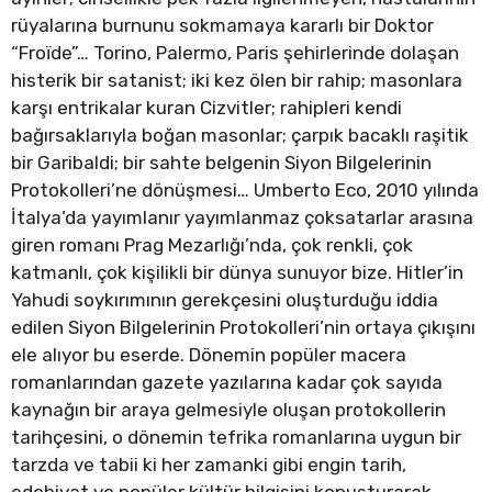
rüyalarına burnunu sokmamaya kararlı bir Doktor
“Froïde”… Torino, Palermo, Paris şehirlerinde dolaşan
histerik bir satanist; iki kez ölen bir rahip; masonlara
karşı entrikalar kuran Cizvitler; rahipleri kendi
bağırsaklarıyla boğan masonlar; çarpık bacaklı raşitik
bir Garibaldi; bir sahte belgenin Siyon Bilgelerinin
Protokolleri’ne dönüşmesi… Umberto Eco, 2010 yılında
İtalya’da yayımlanır yayımlanmaz çoksatarlar arasına
giren romanı Prag Mezarlığı’nda, çok renkli, çok
katmanlı, çok kişilikli bir dünya sunuyor bize. Hitler’in
Yahudi soykırımının gerekçesini oluşturduğu iddia
edilen Siyon Bilgelerinin Protokolleri’nin ortaya çıkışını
ele alıyor bu eserde. Dönemin popüler macera
romanlarından gazete yazılarına kadar çok sayıda
kaynağın bir araya gelmesiyle oluşan protokollerin
tarihçesini, o dönemin tefrika romanlarına uygun bir
tarzda ve tabii ki her zamanki gibi engin tarih,