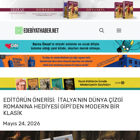
İçeriğe
atla
Menü
EDITÖRÜN ÖNERISI: İTALYA’NIN DÜNYA ÇIZGI
ROMANINA HEDIYESI GIPI’DEN MODERN BIR
KLASIK
Mayıs 24, 2026