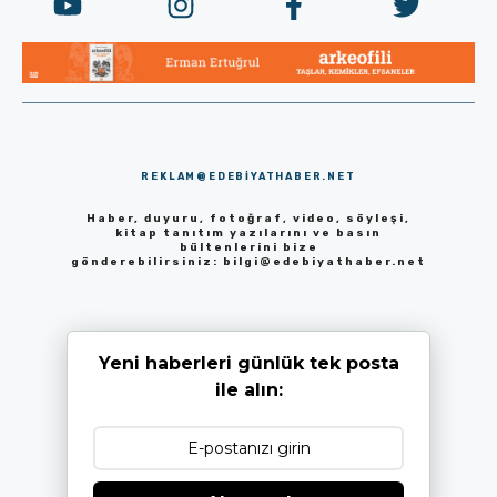
REKLAM@EDEBIYATHABER.NET
Haber, duyuru, fotoğraf, video, söyleşi,
kitap tanıtım yazılarını ve basın
bültenlerini bize
gönderebilirsiniz:
bilgi@edebiyathaber.net
Yeni haberleri günlük tek posta
ile alın: