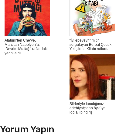
Atatürk’ten Che’ye,
“İyi ebeveyn” mitini
Marx’tan Napolyon’a:
sorgulayan Berbat Çocuk
‘Devrim Mutfağı’ raflardaki
Yetiştirme Kitabı raflarda
yerini aldı
Şiirleriyle tanıdığımız
edebiyatçıdan öyküye
iddialı bir giriş
Yorum Yapın