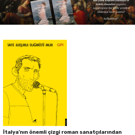
İtalya’nın önemli çizgi roman sanatçılarından