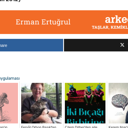
hare
 uygulaması
an'ın
Feryâl Orhon Basık'tan
Çilem Dilber'den aile,
Kerem Ilgar'