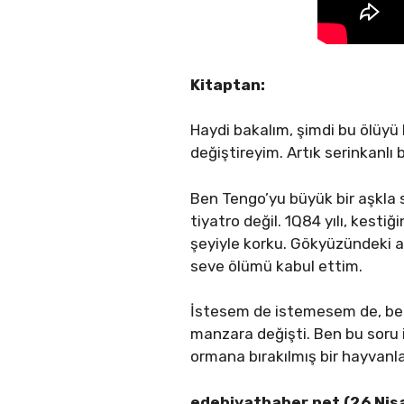
Kitaptan:
Haydi bakalım, şimdi bu ölüy
değiştireyim. Artık serinkanlı bi
Ben Tengo’yu büyük bir aşkla 
tiyatro değil. 1Q84 yılı, kest
şeyiyle korku. Gökyüzündeki ay
seve ölümü kabul ettim.
İstesem de istemesem de, ben 
manzara değişti. Ben bu soru 
ormana bırakılmış bir hayvan
edebiyathaber.net (26 Nis