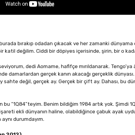
ü burada bırakıp odadan çıkacak ve her zamanki dünyam
r katil değilim. Ciddi bir döpiyes içerisinde, şirin, bir o kad
seviyorum, dedi Aomame, hafifçe mırıldanarak. Tengo’ya â
iğinde damarlardan gerçek kanın akacağı gerçeklik dünyası. 
 sahte değil, gerçek ay. Gerçek bir çift ay. Dahası, bu d
bu “1Q84”teyim. Benim bildiğim 1984 artık yok. Şimdi 1Q8
işareti ekli dünyanın haline, olabildiğince çabuk ayak uy
la aynı durumdayım.
an 2012)