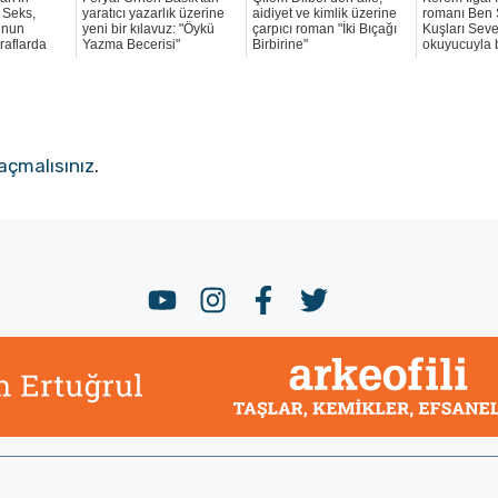
: Seks,
yaratıcı yazarlık üzerine
aidiyet ve kimlik üzerine
romanı Ben
unun
yeni bir kılavuz: "Öykü
çarpıcı roman "İki Bıçağı
Kuşları Sev
 raflarda
Yazma Becerisi"
Birbirine"
okuyucuyla 
açmalısınız
.