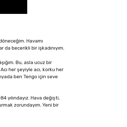
a döneceğim. Havamı
ar da becerikli bir işkadınıyım.
şığım. Bu, asla ucuz bir
Acı her şeyiyle acı, korku her
ünyada ben Tengo için seve
4 yılındayız. Hava değişti,
durmak zorundayım. Yeni bir