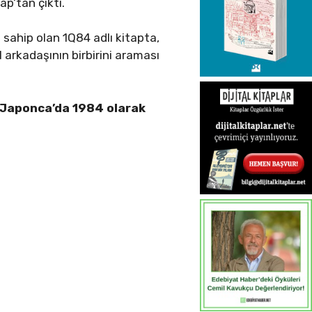
ap‘tan çıktı.
a sahip olan 1Q84 adlı kitapta,
ul arkadaşının birbirini araması
ı Japonca’da 1984 olarak