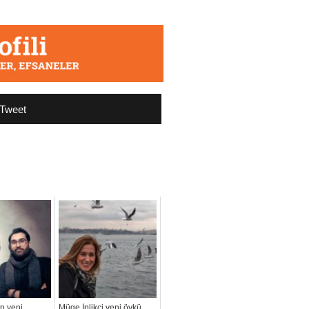
Tweet
ın yeni
Müge İplikçi yeni öykü