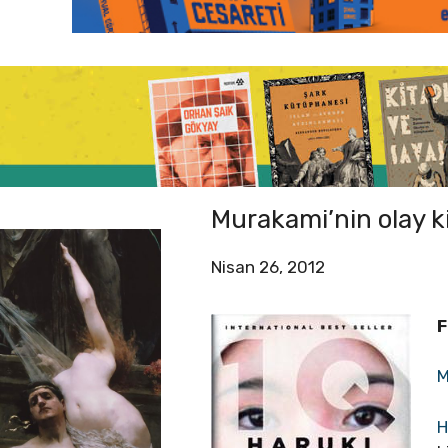
Murakami’nin olay k
Nisan 26, 2012
F
M
H