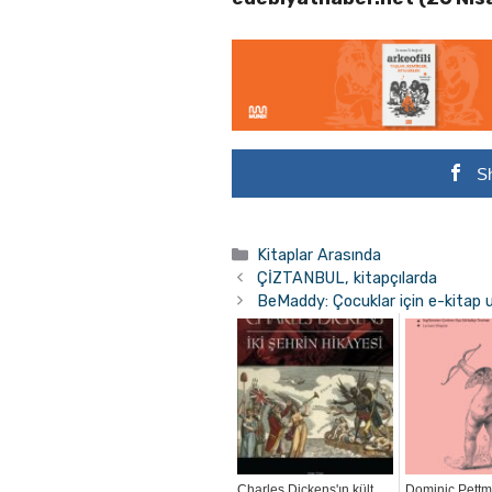
S
Kategoriler
Kitaplar Arasında
ÇİZTANBUL, kitapçılarda
BeMaddy: Çocuklar için e-kitap
Charles Dickens'ın kült
Dominic Pettm