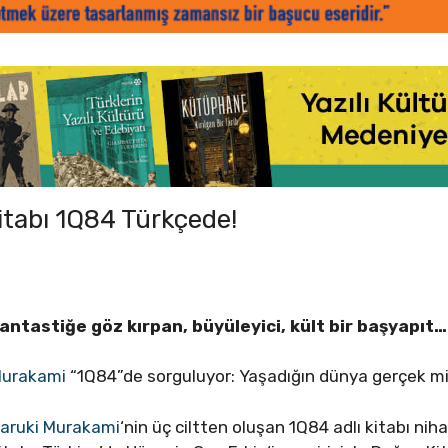
itabı 1Q84 Türkçede!
antastiğe göz kırpan, büyüleyici, kült bir başyapıt…
urakami
“1Q84”de sorguluyor: Yaşadığın dünya gerçek m
aruki Murakami
‘nin üç ciltten oluşan 1Q84 adlı kitabı nih