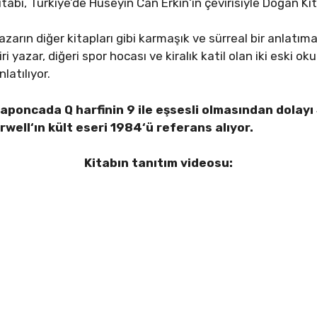
itabı, Türkiye’de Hüseyin Can Erkin‘in çevirisiyle Doğan Kit
azarın diğer kitapları gibi karmaşık ve sürreal bir anlatım
iri yazar, diğeri spor hocası ve kiralık katil olan iki eski ok
nlatılıyor.
aponcada Q harfinin 9 ile eşsesli olmasından dolay
well‘ın kült eseri 1984‘ü referans alıyor.
Kitabın tanıtım videosu: