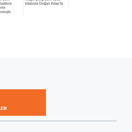
 Sadece
kitabıyla Doğan Kitap’ta
erim
buluştu