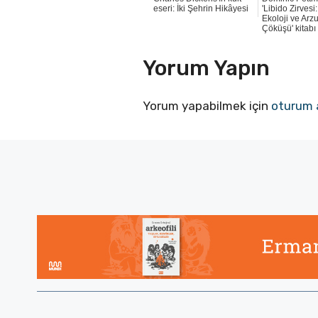
eseri: İki Şehrin Hikâyesi
'Libido Zirvesi
Ekoloji ve Arz
Çöküşü' kitabı
Yorum Yapın
Yorum yapabilmek için
oturum 