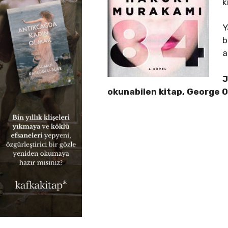
k
Y
b
a
J
okunabilen kitap, George Or