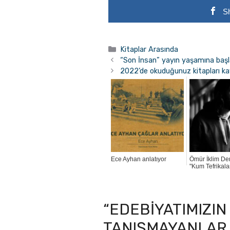
S
Kategoriler
Kitaplar Arasında
“Son İnsan” yayın yaşamına başl
2022’de okuduğunuz kitapları ka
Ece Ayhan anlatıyor
Ömür İklim De
"Kum Tefrikalar
“EDEBIYATIMIZIN
TANIŞMAYANLAR 