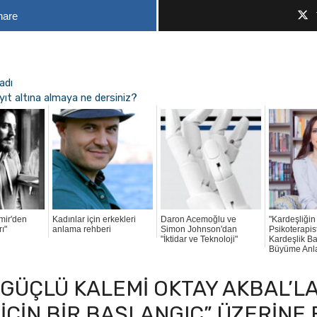
hare
adı
yıt altına almaya ne dersiniz?
mir'den
Kadınlar için erkekleri
Daron Acemoğlu ve
"Kardeşliğin 
ı"
anlama rehberi
Simon Johnson'dan
Psikoterapist
"İktidar ve Teknoloji"
Kardeşlik Ba
Büyüme Anlar
 GÜÇLÜ KALEMI OKTAY AKBAL’L
IÇIN BIR BAŞLANGIÇ” ÜZERINE