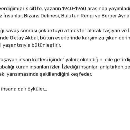
rdiğimiz ilk ciltte, yazarın 1940-1960 arasında yayımladığ
 İnsanlar, Bizans Definesi, Bulutun Rengi ve Berber Ayna
tığı savaş sonrası çöküntüyü atmosfer olarak taşıyan ve 
nde Oktay Akbal, bütün eserlerinde karşımıza çıkan derin 
 yaşantısıyla bütünleştirir.
yaşayan insan kütlesi içinde” yalnız olmadığını dile getird
balığı kuran insanları izler. İzlediği insanları anlatırken 
deki yansımasında şekillendiğini keşfeder.
 insana dair öyküler…