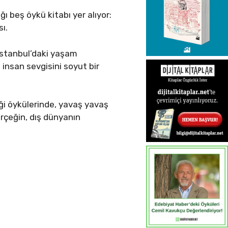
ı beş öykü kitabı yer alıyor:
sı.
İstanbul’daki yaşam
insan sevgisini soyut bir
iği öykülerinde, yavaş yavaş
gerçeğin, dış dünyanın