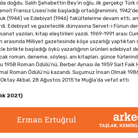
’da doğdu. Salih Şehabettin Bey’in oğlu, ilk gerçekçi Tür
oit Fransız Lisesi’nde başladığı ortaöğrenimini, 1942’de İs
kuk (1944) ve Edebiyat (1946) fakültelerine devam etti, a
rdi. Edebiyat ve gazetecilik dünyasına Servet-i Fünun de
anat yazıları, kitap eleştirileri yazdı. 1969-1991 arası C
ları arasında Milliyet gazetesinde köşe yazarlığı yaptıkt
e birlikte başladığı öykü yazarlığının ürünleri edebiyat d
cak roman, deneme, söyleşi, anı kitapları, günce türlerin
mu 1958 Roman Ödülü’nü, Berber Aynası ile 1959 Sait Faik
 Kemal Roman Ödülü’nü kazandı. Suçumuz İnsan Olmak 1986
. Oktay Akbal, 28 Ağustos 2015’te Muğla’da vefat etti.
lık 2021)