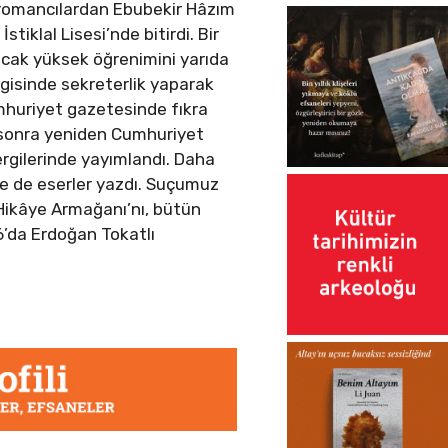
k romancılardan Ebubekir Hâzım
tiklal Lisesi’nde bitirdi. Bir
ncak yüksek öğrenimini yarıda
rgisinde sekreterlik yaparak
umhuriyet gazetesinde fıkra
an sonra yeniden Cumhuriyet
ergilerinde yayımlandı. Daha
de de eserler yazdı. Suçumuz
 Hikâye Armağanı’nı, bütün
’da Erdoğan Tokatlı