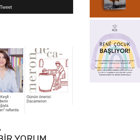
Tweet
Keşfi -
Günün önerisi:
lerin
Dacameron
ğıyla
ı" raflarda
A
 BIR YORUM