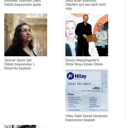
KeKeMe Yayınları Öykü
Attilâ İlhan Edebiyat
Ödülü başvuruları açıldı
Ödülleri için son tarih belli
oldu
Sennur Sezer Şiir
Feyza Hepçilingirler'e
Ödülü başvuruları 1
Ömür Boyu Emek Ödülü
Nisan'da başlıyor
Hitay Vakfı Sanat Yarışması
başvuruları başladı