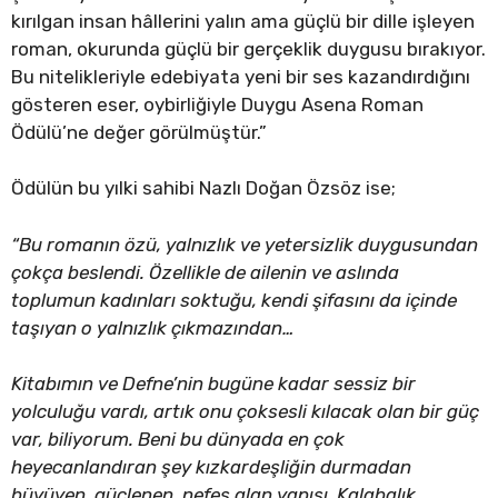
kırılgan insan hâllerini yalın ama güçlü bir dille işleyen
roman, okurunda güçlü bir gerçeklik duygusu bırakıyor.
Bu nitelikleriyle edebiyata yeni bir ses kazandırdığını
gösteren eser, oybirliğiyle Duygu Asena Roman
Ödülü’ne değer görülmüştür.”
Ödülün bu yılki sahibi Nazlı Doğan Özsöz ise;
“Bu romanın özü, yalnızlık ve yetersizlik duygusundan
çokça beslendi. Özellikle de ailenin ve aslında
toplumun kadınları soktuğu, kendi şifasını da içinde
taşıyan o yalnızlık çıkmazından…
Kitabımın ve Defne’nin bugüne kadar sessiz bir
yolculuğu vardı, artık onu çoksesli kılacak olan bir güç
var, biliyorum. Beni bu dünyada en çok
heyecanlandıran şey kızkardeşliğin durmadan
büyüyen, güçlenen, nefes alan yapısı. Kalabalık