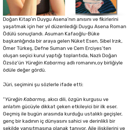
Doğan Kitap’ın Duygu Asena’nın anısını ve fikirlerini
yaşatmak için her yıl düzenlediği Duygu Asena Roman
Ödülü sonuçlandı. Asuman Kafaoğlu-Büke
başkanlığında bir araya gelen Nüket Esen, Sibel Irzık,
Ömer Türkeş, Defne Suman ve Cem Erciyes’ten
oluşan seçici kurul yaptığı toplantıda, Nazlı Doğan
Özsöz’ün
Yüreğin Kabarmış
adlı romanını,oy birliğiyle
ödüle değer gördü.
Jüri, seçimini şu sözlerle ifade etti:
“
Yüreğin Kabarmış
, akıcı dili, özgün kurgusu ve
anlatım gücüyle dikkat çeken etkileyici bir ilk eser.
Geçmiş ile bugün arasında kurduğu ustalıklı geçişler,
genç bir kadının iç dünyasını sahici ve derinlikli bir
şekilde yansıtmasına olanak tanıyor. Aile ilişkilerini ve