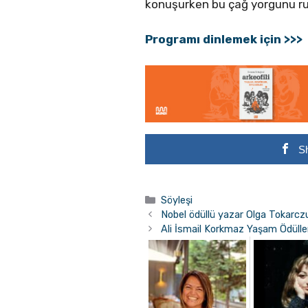
konuşurken bu çağ yorgunu ruh
Programı dinlemek için >>>
S
Kategoriler
Söyleşi
Nobel ödüllü yazar Olga Tokarczu
Ali İsmail Korkmaz Yaşam Ödüller