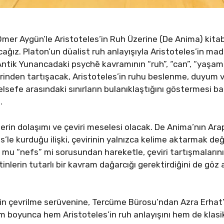
mer Aygün’le Aristoteles’in Ruh Üzerine (De Anima) kitab
ağız. Platon’un düalist ruh anlayışıyla Aristoteles’in ma
 Antik Yunancadaki psychē kavramının “ruh”, “can”, “yaşam i
 üzerinden tartışacak, Aristoteles’in ruhu beslenme, duyum
 felsefe arasındaki sınırların bulanıklaştığını göstermesi b
.
klerin dolaşımı ve çeviri meselesi olacak. De Anima’nın Ar
s’le kurduğu ilişki, çevirinin yalnızca kelime aktarmak 
 mu “nefs” mi sorusundan hareketle, çeviri tartışmalarını
inlerin tutarlı bir kavram dağarcığı gerektirdiğini de g
erin çevrilme serüvenine, Tercüme Bürosu’ndan Azra Erhat
 boyunca hem Aristoteles’in ruh anlayışını hem de klasi