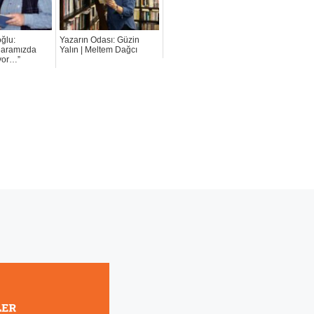
ğlu:
Yazarın Odası: Güzin
r aramızda
Yalın | Meltem Dağcı
ıyor…”