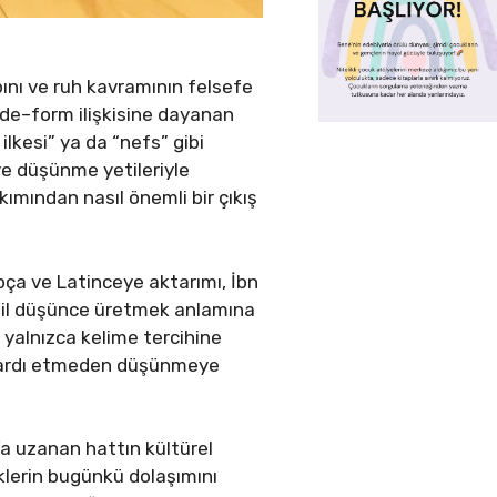
ını ve ruh kavramının felsefe
dde–form ilişkisine dayanan
lkesi” ya da “nefs” gibi
 ve düşünme yetileriyle
akımından nasıl önemli bir çıkış
apça ve Latinceye aktarımı, İbn
değil düşünce üretmek anlamına
 yalnızca kelime tercihine
öz ardı etmeden düşünmeye
’a uzanan hattın kültürel
klerin bugünkü dolaşımını