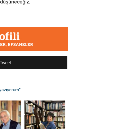
 düşüneceğiz.
Tweet
a yazıyorum”