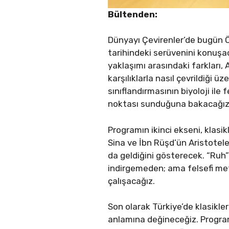
Bültenden:
Dünyayı Çevirenler’de bugün Ö
tarihindeki serüvenini konuşac
yaklaşımı arasındaki farkları,
karşılıklarla nasıl çevrildiği
sınıflandırmasının biyoloji ile
noktası sunduğuna bakacağız
Programın ikinci ekseni, klasi
Sina ve İbn Rüşd’ün Aristotele
da geldiğini gösterecek. “Ruh”
indirgemeden; ama felsefi met
çalışacağız.
Son olarak Türkiye’de klasikl
anlamına değineceğiz. Program