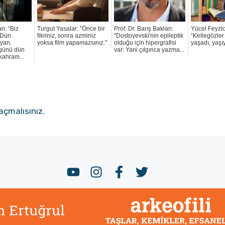
n: “Biz
Turgut Yasalar: "Önce bir
Prof. Dr. Barış Baklan:
Yücel Feyzio
 Dün
fikriniz, sonra azminiz
"Dostoyevski'nin epileptik
“Kellegözle
ayan,
yoksa film yapamazsınız."
olduğu için hipergrafisi
yaşadı, yaş
ugünü dün
var: Yani çılgınca yazma...
 kahram...
açmalısınız
.