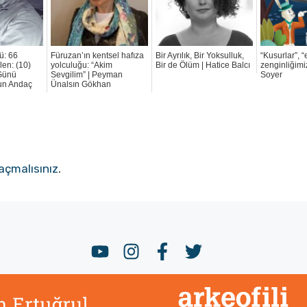
ü: 66
Füruzan’ın kentsel hafıza
Bir Ayrılık, Bir Yoksulluk,
“Kusurlar”, “
len: (10)
yolculuğu: “Akim
Bir de Ölüm | Hatice Balcı
zenginliğimiz
Günü
Sevgilim” | Peyman
Soyer
dun Andaç
Ünalsın Gökhan
açmalısınız
.