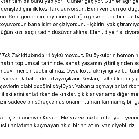
kter tam da bunu yapıyor: “Günler geçiyor. Günler ağır ge
ıp genişlediğini ilk kez fark ediyorsun. Beni yeniden gör
n. Beni görmenin hayaline yattığın gecelerden birinde ba
oyuyorsun bana isimler çiziyorsun, Hiçbirini yakıştıramıy
üğün kızıl saçlı kadın düşüyor aklına, Eleni, diye fısıldıyor
ri Tek Tek
kitabında 11 öykü mevcut. Bu öykülerin hemen h
anatın toplumsal tarihinde, sanat yaşamın yitirilişinden 
in devrimci bir tedbir almaz. Oysa kötülük; iyiliği ve kurtarıl
 iyimserlik halini de ortaya çıkarır. Keskin, halledilmemiş 
 şeylerin olabileceğini söylüyor. Yabancılaşmayı anlatırke
lişkilerini anlatırken de kırıklar, çıkıklar var ama diğer me
lihazır sadece bir süreçken aslonanın tamamlanmamış bir 
 hiç zorlanmıyor Keskin. Mecaz ve metaforlar yerli yerin
süslü anlatıma kaçmayan akıcı bir anlatımı var, diyebiliriz.