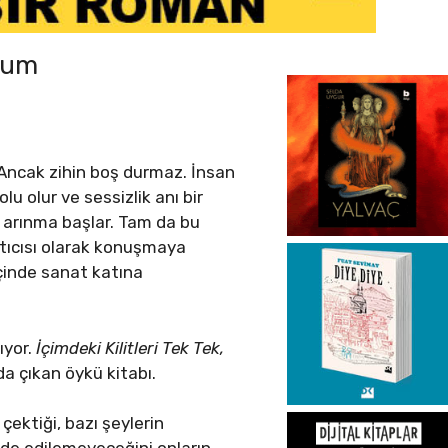
rzum
. Ancak zihin boş durmaz. İnsan
 olur ve sessizlik anı bir
 arınma başlar. Tam da bu
atıcısı olarak konuşmaya
içinde sanat katına
ıyor.
İçimdeki Kilitleri Tek Tek,
a çıkan öykü kitabı.
 çektiği, bazı şeylerin