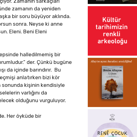
çiyor. Zamanın sarkaçları
düğünde zamanın da yeniden
şka bir soru büyüyor aklında.
orsun sonra. Neyse ki anne
sun. Eleni. Beni Eleni
epsinde halledilmemiş bir
sorumludur.” der. Çünkü bugüne
ışı da içinde barındırır. Bu
geçmişi anlatırken bizi kör
n sonunda kişinin kendisiyle
selelerin varlığını da
gelecek olduğunu vurguluyor.
de. Her öyküde bir