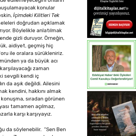
ade edilemeyeceğini onların
onuşulamayacak konular
eskin,
İçimdeki Kilitleri Tek
eseleleri doğrudan açıklamak
ıyor. Böylelikle anlatılmak
nde gizli duruyor. Örneğin,
k, aidiyet, geçmiş hiç
 ile oralara sürükleniriz.
ümünden ya da büyük acı
 karşılayacağı zaman
i sevgili kendi iç
ın da aşık değildi. Ailesini
amak kendini, hakkını almak
bir konuşma, sıradan görünen
ünyası tamamen açılmaz,
arla karşı karşıyayız.
ğu da söylenebilir. “Sen Ben