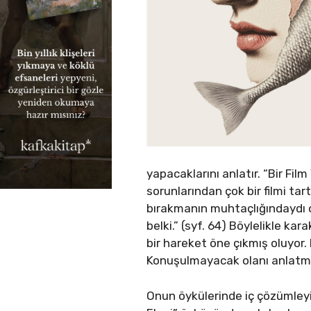
yapacaklarını anlatır. “Bir Fil
sorunlarından çok bir filmi tartı
bırakmanın muhtaçlığındaydı o 
belki.” (syf. 64) Böylelikle k
bir hareket öne çıkmış oluyor
Konuşulmayacak olanı anlatmay
Onun öykülerinde iç çözümleyic