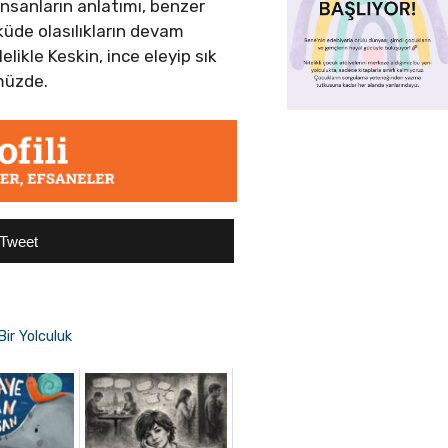
 insanların anlatımı, benzer
öyküde olasılıkların devam
likle Keskin, ince eleyip sık
ümüzde.
Tweet
Bir Yolculuk