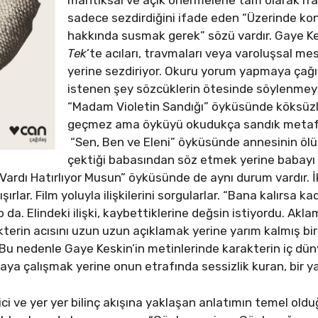
mantıksal ve açık önermelerle tam olarak if
sadece sezdirdiğini ifade eden “Üzerinde k
hakkında susmak gerek” sözü vardır. Gaye K
Tek
’te acıları, travmaları veya varoluşsal m
yerine sezdiriyor. Okuru yorum yapmaya çağır
istenen şey sözcüklerin ötesinde söylenmeye
“Madam Violetin Sandığı” öyküsünde köksüzlü
geçmez ama öyküyü okudukça sandık metaforu
“Sen, Ben ve Eleni” öyküsünde annesinin öl
çektiği babasından söz etmek yerine babayı
m Vardı Hatırlıyor Musun” öyküsünde de aynı durum vardır. İk
şırlar. Film yoluyla ilişkilerini sorgularlar. “Bana kalırsa kad
da. Elindeki ilişki, kaybettiklerine değsin istiyordu. Akl
arakterin acısını uzun uzun açıklamak yerine yarım kalmış 
. Bu nedenle Gaye Keskin’in metinlerinde karakterin iç d
a çalışmak yerine onun etrafında sessizlik kuran, bir yaz
i ve yer yer bilinç akışına yaklaşan anlatımın temel oldu