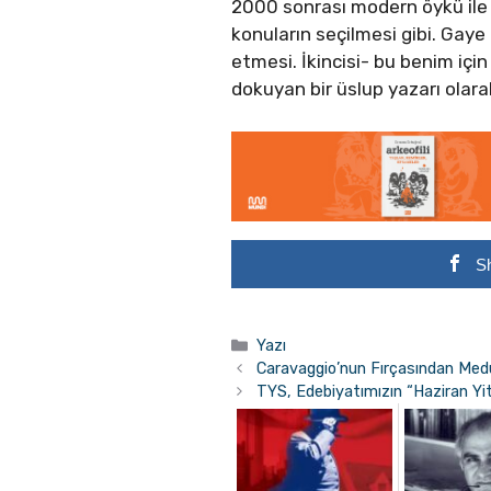
2000 sonrası modern öykü ile il
konuların seçilmesi gibi. Gaye K
etmesi. İkincisi- bu benim içi
dokuyan bir üslup yazarı olara
S
Kategoriler
Yazı
​Caravaggio’nun Fırçasından Medu
TYS, Edebiyatımızın “Haziran Yit