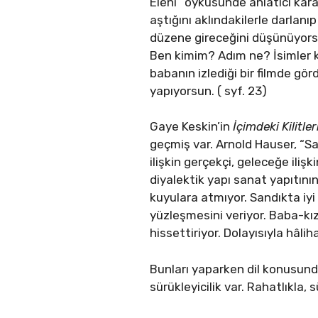
Eleni” öyküsünde anlatıcı kara
aştığını aklındakilerle darlan
düzene gireceğini düşünüyorsu
Ben kimim? Adım ne? İsimler k
babanın izlediği bir filmde görd
yapıyorsun. ( syf. 23)
Gaye Keskin’in
İçimdeki Kilitle
geçmiş var. Arnold Hauser, “S
ilişkin gerçekçi, geleceğe ilişk
diyalektik yapı sanat yapıtının
kuyulara atmıyor. Sandıkta iyi
yüzleşmesini veriyor. Baba-kız i
hissettiriyor. Dolayısıyla hâ
Bunları yaparken dil konusunda
sürükleyicilik var. Rahatlıkla, 