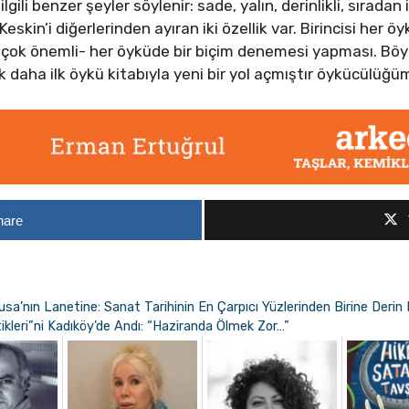
gili benzer şeyler söylenir: sade, yalın, derinlikli, sıradan
eskin’i diğerlerinden ayıran iki özellik var. Birincisi her 
n çok önemli- her öyküde bir biçim denemesi yapması. Böyle
k daha ilk öykü kitabıyla yeni bir yol açmıştır öykücülüğ
hare
sa’nın Lanetine: Sanat Tarihinin En Çarpıcı Yüzlerinden Birine Derin 
ikleri”ni Kadıköy’de Andı: “Haziranda Ölmek Zor…”