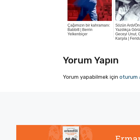
Çağımızın bir kahramanı:
Sözün Ardı/Ön
Babbitt | Berrin
Yazdıkça Görü
Yelkenbiçer
Geceyi Unut, 
Karşıla | Feri
Yorum Yapın
Yorum yapabilmek için
oturum 