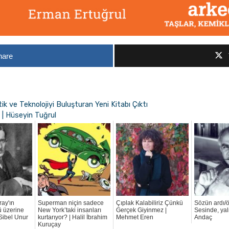
hare
 ve Teknolojiyi Buluşturan Yeni Kitabı Çıktı
 | Hüseyin Tuğrul
ray'ın
Superman niçin sadece
Çıplak Kalabiliriz Çünkü
Sözün ardı/ö
ü üzerine
New York’taki insanları
Gerçek Giyinmez |
Sesinde, yal
 Sibel Unur
kurtarıyor? | Halil İbrahim
Mehmet Eren
Andaç
Kuruçay