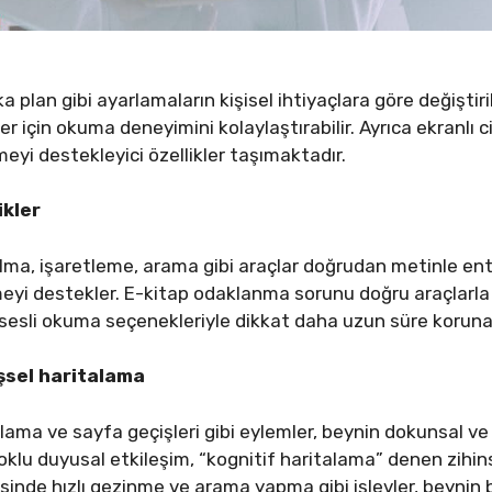
ka plan gibi ayarlamaların kişisel ihtiyaçlara göre değiştiril
 için okuma deneyimini kolaylaştırabilir. Ayrıca ekranlı c
meyi destekleyici özellikler taşımaktadır.
ikler
 alma, işaretleme, arama gibi araçlar doğrudan metinle ent
 destekler. E-kitap odaklanma sorunu doğru araçlarla az
sesli okuma seçenekleriyle dikkat daha uzun süre korunab
işsel haritalama
lama ve sayfa geçişleri gibi eylemler, beynin dokunsal ve g
oklu duyusal etkileşim, “kognitif haritalama” denen zihi
isinde hızlı gezinme ve arama yapma gibi işlevler, beynin bi