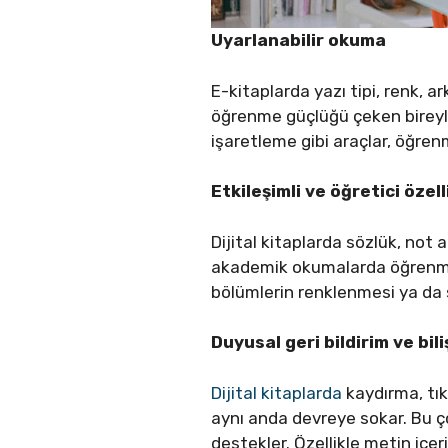
Uyarlanabilir okuma
E-kitaplarda yazı tipi, renk, ar
öğrenme güçlüğü çeken bireyler
işaretleme gibi araçlar, öğren
Etkileşimli ve öğretici özell
Dijital kitaplarda sözlük, not
akademik okumalarda öğrenmeyi
bölümlerin renklenmesi ya da 
Duyusal geri bildirim ve bil
Dijital kitaplarda
kaydırma, tık
aynı anda devreye sokar. Bu ç
destekler. Özellikle metin içer