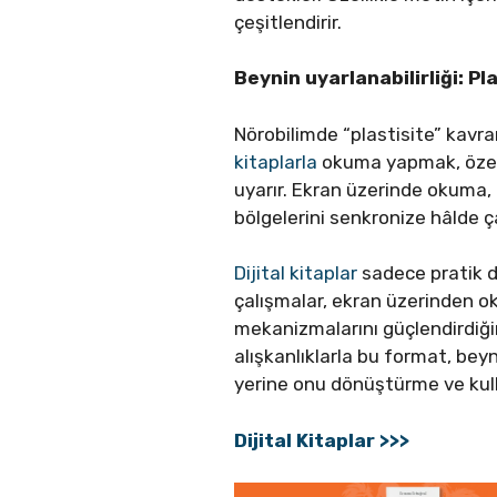
çeşitlendirir.
Beynin uyarlanabilirliği: Pl
Nörobilimde “plastisite” kavr
kitaplarla
okuma yapmak, özellik
uyarır. Ekran üzerinde okuma, 
bölgelerini senkronize hâlde ça
Dijital kitaplar
sadece pratik de
çalışmalar, ekran üzerinden 
mekanizmalarını güçlendirdiği
alışkanlıklarla bu format, beyn
yerine onu dönüştürme ve kull
Dijital Kitaplar >>>