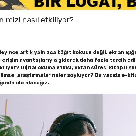
imizi nasıl etkiliyor?
yince artık yalnızca kâğıt kokusu değil, ekran ışığı
e erişim avantajlarıyla giderek daha fazla tercih edili
liyor? Dijital okuma etkisi, ekran süresi kitap ilişk
ilimsel araştırmalar neler söylüyor? Bu yazıda e-kit
şığında ele alacağız.