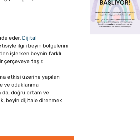
ade eder.
Dijital
iyle ilgili beyin bölgelerini
den işlerken beynin farklı
ir çerçeveye taşır.
uma etkisi üzerine yapılan
nme ve odaklanma
a da, doğru ortam ve
ak, beyin dijitale direnmek