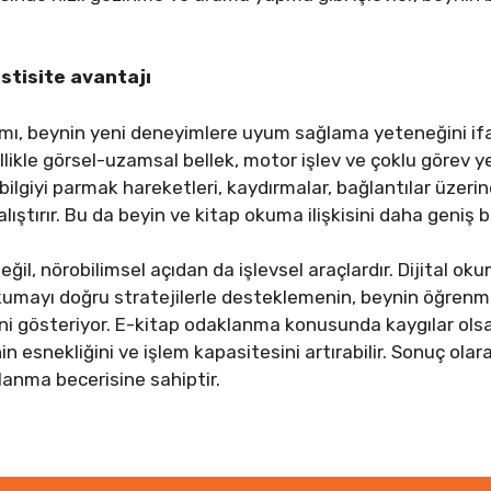
astisite avantajı
amı, beynin yeni deneyimlere uyum sağlama yeteneğini if
le görsel-uzamsal bellek, motor işlev ve çoklu görev yetis
bilgiyi parmak hareketleri, kaydırmalar, bağlantılar üzerin
lıştırır. Bu da beyin ve kitap okuma ilişkisini daha geniş b
ğil, nörobilimsel açıdan da işlevsel araçlardır. Dijital ok
okumayı doğru stratejilerle desteklemenin, beynin öğre
ni gösteriyor. E-kitap odaklanma konusunda kaygılar ols
in esnekliğini ve işlem kapasitesini artırabilir. Sonuç olar
anma becerisine sahiptir.