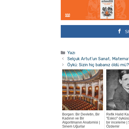
S
Kategoriler
Yazı
Selçuk Artut’un Sanat, Matematik
Öykü: Sizin hiç babanız öldü mü?
Borgen: Bir Devletin, Bir
Refik Halid Ka
Kadının ve Bir
"Eskici" öyküs
Algoritmanın Anatomisi |
bir inceleme |
Sinem Uğurlar
Özdemir