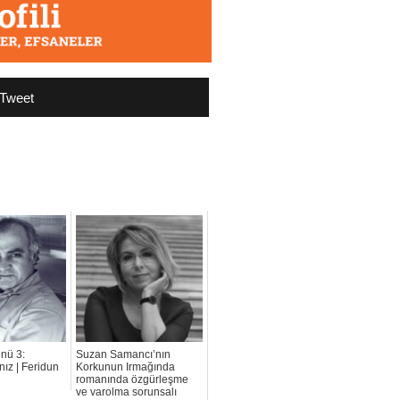
Tweet
nü 3:
Suzan Samancı’nın
nız | Feridun
Korkunun Irmağında
romanında özgürleşme
ve varolma sorunsalı