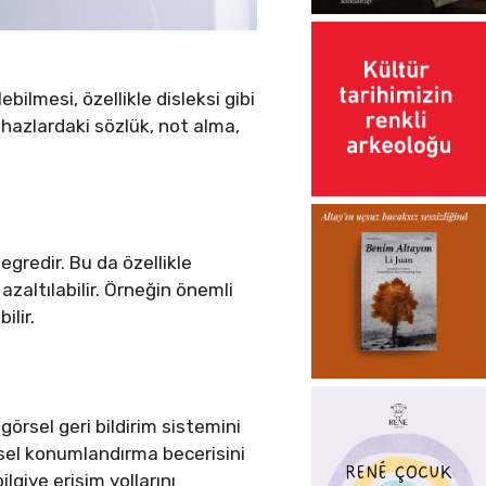
ebilmesi, özellikle disleksi gibi
ihazlardaki sözlük, not alma,
egredir. Bu da özellikle
altılabilir. Örneğin önemli
ilir.
örsel geri bildirim sistemini
nsel konumlandırma becerisini
lgiye erişim yollarını