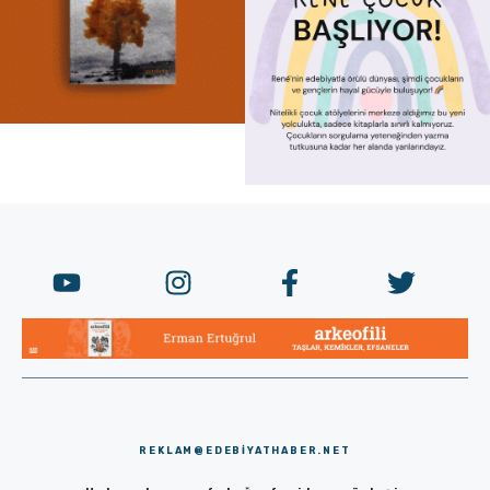
REKLAM@EDEBIYATHABER.NET