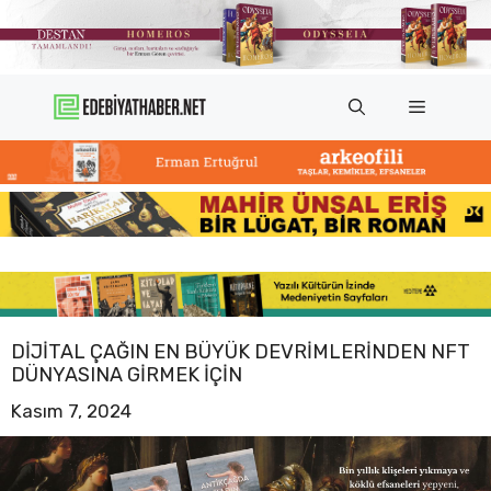
İçeriğe
atla
Menü
DIJITAL ÇAĞIN EN BÜYÜK DEVRIMLERINDEN NFT
DÜNYASINA GIRMEK IÇIN
Kasım 7, 2024