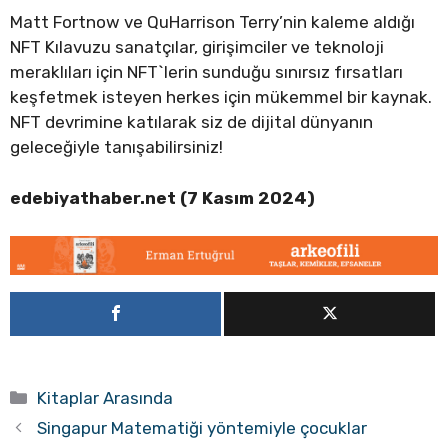
Matt Fortnow ve QuHarrison Terry’nin kaleme aldığı
NFT Kılavuzu sanatçılar, girişimciler ve teknoloji
meraklıları için NFT`lerin sunduğu sınırsız fırsatları
keşfetmek isteyen herkes için mükemmel bir kaynak.
NFT devrimine katılarak siz de dijital dünyanın
geleceğiyle tanışabilirsiniz!
edebiyathaber.net (7 Kasım 2024)
Kategoriler
Kitaplar Arasında
Singapur Matematiği yöntemiyle çocuklar