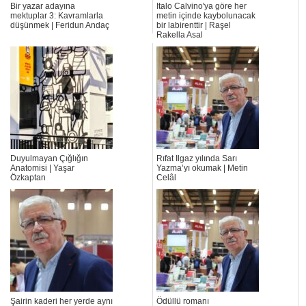
Bir yazar adayına
Italo Calvino'ya göre her
mektuplar 3: Kavramlarla
metin içinde kaybolunacak
düşünmek | Feridun Andaç
bir labirenttir | Raşel
Rakella Asal
Duyulmayan Çığlığın
Rıfat Ilgaz yılında Sarı
Anatomisi | Yaşar
Yazma’yı okumak | Metin
Özkaptan
Celâl
Şairin kaderi her yerde aynı
Ödüllü romanı