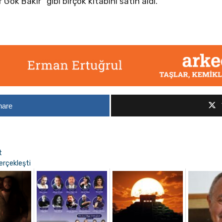
 Gök Bakır” gibi birçok kitabını satın aldı.
hare
t
erçekleşti