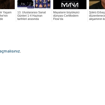
Bir Yaşam
13. Uluslararası Sanat
Mayaların büyüleyici
Şükrü Erbaş
he'nin
Günleri 1-4 Haziran
dünyası CerModern
düzenlenecek
ede
tarihleri arasında
Flow’da
akşamının 
açmalısınız
.