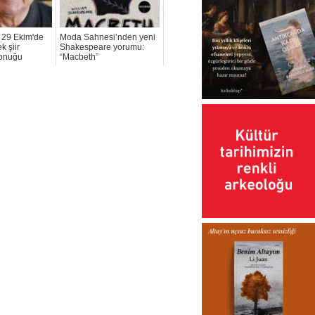
 29 Ekim'de
Moda Sahnesi’nden yeni
 şiir
Shakespeare yorumu:
konuğu
“Macbeth”