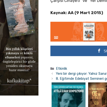
Çarşısı Cinayeti” ve “Yer Demir
Kaynak: AA (9 Mart 2015)
S
Kategoriler
Etkinlik
Yeni bir dergi çıkıyor: Yalnız Sana
8. Eğitimde Edebiyat Semineri g