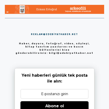
REKLAM@EDEBIYATHABER.NET
Haber, duyuru, fotoğraf, video, söyleşi,
kitap tanıtım yazılarını ve basın
bültenlerini bize
gönderebilirsiniz:
bilgi@edebiyathaber.net
Yeni haberleri günlük tek posta
ile alın:
Abone ol