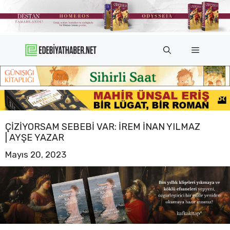
İçeriğe
atla
Menü
ÇIZIYORSAM SEBEBI VAR: İREM İNAN YILMAZ
| AYŞE YAZAR
Mayıs 20, 2023