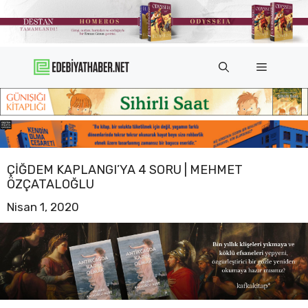
İçeriğe
atla
Menü
ÇIĞDEM KAPLANGI’YA 4 SORU | MEHMET
ÖZÇATALOĞLU
Nisan 1, 2020