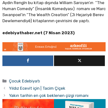
Aydin Rengîn bu kitap dışında William Saroyan’ın “The
Human Comedy” (İnsanlık Komedyası) romanı ve Marc
Swanpoel’in “The Wealth Creation” (Ji Hejariyê Berev
Dewlemendiyê) kitaplarının çevirisini de yaptı.
edebiyathaber.net (7 Nisan 2023)
Kategoriler
Çocuk Edebiyatı
Yıldız Ecevit için | Tacim Çiçek
Yakın tarihin en çok beklenen çizgi romanı