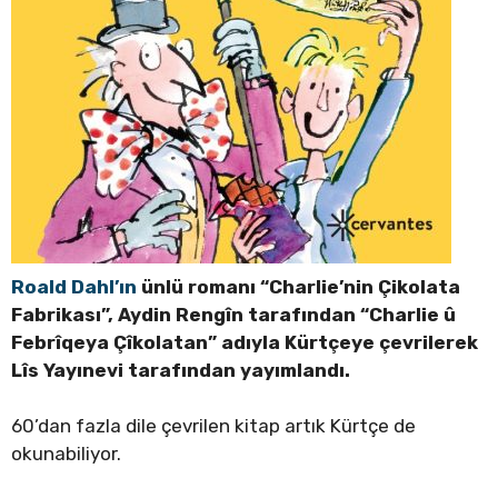
Roald Dahl’ın
ünlü romanı “Charlie’nin Çikolata
Fabrikası”, Aydin Rengîn tarafından
“Charlie û
Febrîqeya Çîkolatan” adıyla Kürtçeye çevrilerek
Lîs Yayınevi tarafından yayımlandı.
60’dan fazla dile çevrilen kitap artık Kürtçe de
okunabiliyor.