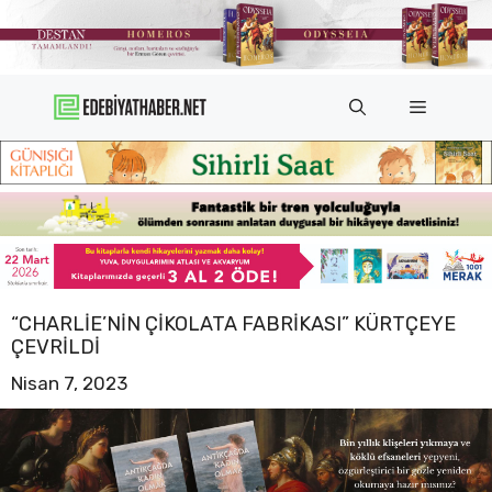
İçeriğe
atla
Menü
“CHARLIE’NIN ÇIKOLATA FABRIKASI” KÜRTÇEYE
ÇEVRILDI
Nisan 7, 2023