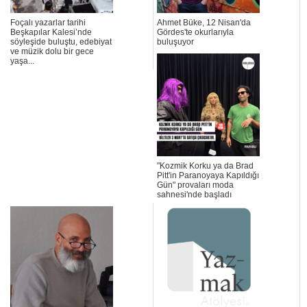
Foçalı yazarlar tarihi
Ahmet Büke, 12 Nisan'da
Beşkapılar Kalesi’nde
Gördes'te okurlarıyla
söyleşide buluştu, edebiyat
buluşuyor
ve müzik dolu bir gece
yaşa...
"Kozmik Korku ya da Brad
Pitt'in Paranoyaya Kapıldığı
Gün" provaları moda
sahnesi'nde başladı