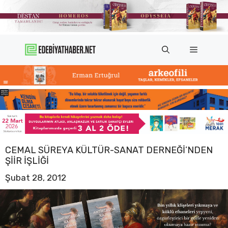
İçeriğe
atla
Menü
CEMAL SÜREYA KÜLTÜR-SANAT DERNEĞI’NDEN
ŞIIR IŞLIĞI
Şubat 28, 2012