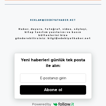
REKLAM@EDEBIYATHABER.NET
Haber, duyuru, fotoğraf, video, söyleşi,
kitap tanıtım yazılarını ve basın
bültenlerini bize
gönderebilirsiniz:
bilgi@edebiyathaber.net
Yeni haberleri günlük tek posta
ile alın:
Abone ol
Powered by