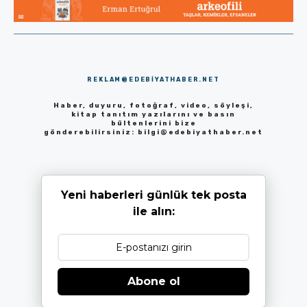
REKLAM@EDEBIYATHABER.NET
Haber, duyuru, fotoğraf, video, söyleşi,
kitap tanıtım yazılarını ve basın
bültenlerini bize
gönderebilirsiniz:
bilgi@edebiyathaber.net
Yeni haberleri günlük tek posta
ile alın:
Abone ol