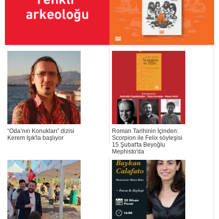
“Oda’nın Konukları” dizisi
Roman Tarihinin İçinden:
Kerem Işık'la başlıyor
Scorpion ile Felix söyleşisi
15 Şubat'ta Beyoğlu
Mephisto'da