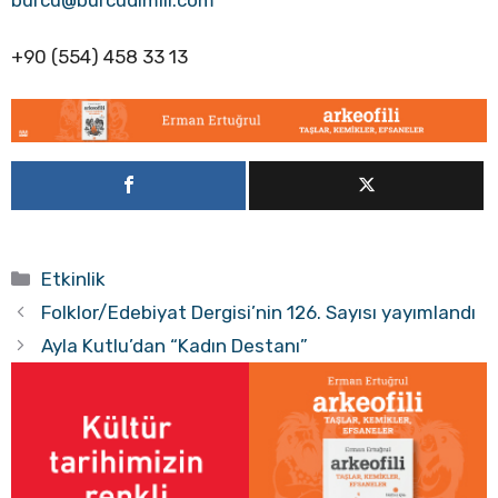
burcu@burcudimili.com
+90 (554) 458 33 13
Kategoriler
Etkinlik
Folklor/Edebiyat Dergisi’nin 126. Sayısı yayımlandı
Ayla Kutlu’dan “Kadın Destanı”