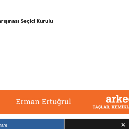
arışması Seçici Kurulu
hare