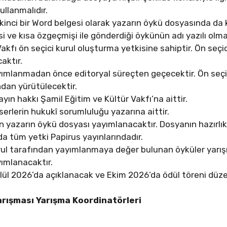
llanmalıdır.
inci bir Word belgesi olarak yazarın öykü dosyasında da k
 ve kısa özgeçmişi ile gönderdiği öykünün adı yazılı olmal
akfı ön seçici kurul oluşturma yetkisine sahiptir. Ön seçi
aktır.
yımlanmadan önce editoryal süreçten geçecektir. Ön seçic
ndan yürütülecektir.
ayın hakkı Şamil Eğitim ve Kültür Vakfı’na aittir.
erlerin hukukî sorumluluğu yazarına aittir.
lan yazarın öykü dosyası yayımlanacaktır. Dosyanın hazırlı
 tüm yetki Papirus yayınlarındadır.
urul tarafından yayımlanmaya değer bulunan öyküler yarış
yımlanacaktır.
lül 2026’da açıklanacak ve Ekim 2026’da ödül töreni düze
arışması Yarışma Koordinatörleri