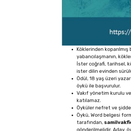
Köklerinden koparılmış b
yabancılaşmanın, köklere
İster coğrafi, tarihsel, 
ister dilin evinden sürü
Ödül, 18 yaş üzeri yaza
öykü ile başvurulur.
Vakıf yönetim kurulu ve 
katılamaz.
Öyküler nefret ve şiddet
Öykü, Word belgesi form
tarafından,
samilvakf
gönderilmelidir. Aday, ö