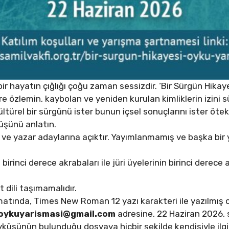
ir hayatın çığlığı çoğu zaman sessizdir. ‘Bir Sürgün Hikay
 özlemin, kaybolan ve yeniden kurulan kimliklerin izini sü
kültürel bir sürgünü ister bunun içsel sonuçlarını ister öte
lüşünü anlatın.
r ve yazar adaylarına açıktır. Yayımlanmamış ve başka bi
birinci derece akrabaları ile jüri üyelerinin birinci derece
 dili taşımamalıdır.
atında, Times New Roman 12 yazı karakteri ile yazılmış o
ioykuyarismasi@gmail.com
adresine, 22 Haziran 2026, 
yküsünün bulunduğu dosyaya hiçbir şekilde kendisiyle ilgili 