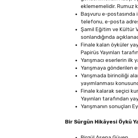
eklememelidir. Rumuz ku
Başvuru e-postasında ik
telefonu, e-posta adresi
Şamil Eğitim ve Kültür V
sonlandığında açıklanac
Finale kalan öyküler ya
Papirüs Yayınları tarafı
Yarışmacı eserlerin ilk y
Yarışmaya gönderilen es
Yarışmada birinciliği a
yayımlanması konusunda
Finale kalarak seçici k
Yayınları tarafından ya
Yarışmanın sonuçları Ey
Bir Sürgün Hikâyesi Öykü Y
Birgül Asena Güven