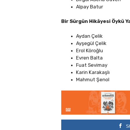
Alpay Batur
Bir Sürgün Hikâyesi Öykü Y
Aydan Çelik
Ayşegül Çelik
Erol Köroğlu
Evren Balta
Fuat Sevimay
Karin Karakaşlı
Mahmut Şenol
S