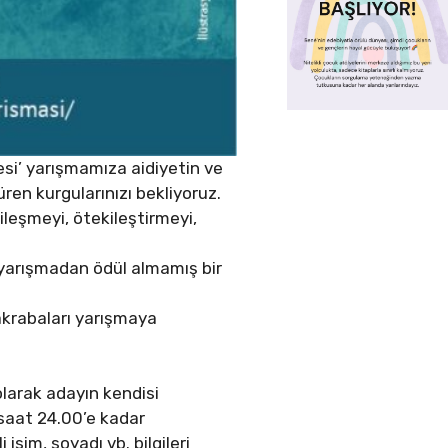
esi’ yarışmamıza aidiyetin ve
ren kurgularınızı bekliyoruz.
kileşmeyi, ötekileştirmeyi,
r yarışmadan ödül almamış bir
 akrabaları yarışmaya
larak adayın kendisi
saat 24.00’e kadar
isim, soyadı vb. bilgileri