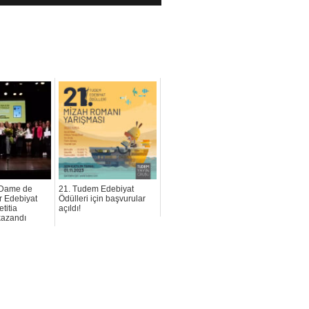
-Dame de
21. Tudem Edebiyat
er Edebiyat
Ödülleri için başvurular
titia
açıldı!
kazandı