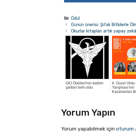
Kategoriler
Ödül
Günün önerisi: Şifalı Bitkilerle 
Okurlar kitapları artık yapay zek
GİO Ödülleri'nin katılım
8. Güzel Ordu
şartları belli oldu
Yarışması’nın
Kazananları Be
Yorum Yapın
Yorum yapabilmek için
oturum 