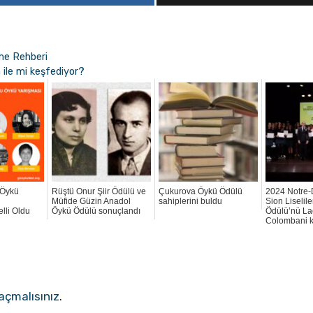
Ölme Rehberi
â ile mi keşfediyor?
 Öykü
Rüştü Onur Şiir Ödülü ve
Çukurova Öykü Ödülü
2024 Notre
Müfide Güzin Anadol
sahiplerini buldu
Sion Liselil
lli Oldu
Öykü Ödülü sonuçlandı
Ödülü’nü Lae
Colombani 
açmalısınız
.