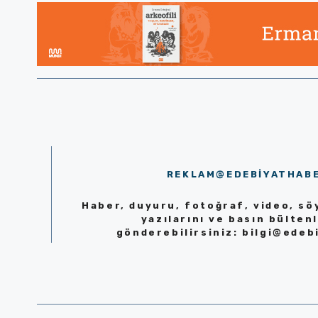
REKLAM@EDEBIYATHAB
Haber, duyuru, fotoğraf, video, söy
yazılarını ve basın bültenl
gönderebilirsiniz:
bilgi@edeb