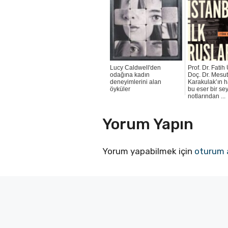
Lucy Caldwell'den
Prof. Dr. Fatih 
odağına kadın
Doç. Dr. Mesu
deneyimlerini alan
Karakulak’ın ha
öyküler
bu eser bir se
notlarından ...
Yorum Yapın
Yorum yapabilmek için
oturum 