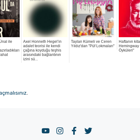
Ünal ile
Axel Honneth Hegel’in
Taylan Kümeli ve Ceren
Haftanın kita
t
adalet teorisi ile kendi
Yıldız'dan "Püf Lokmaları"
Hemingway 
zırladıkları
çağına koyduğu teşhis
Öyküleri"
yahat
arasındaki bağlantının
izini sü...
açmalısınız
.