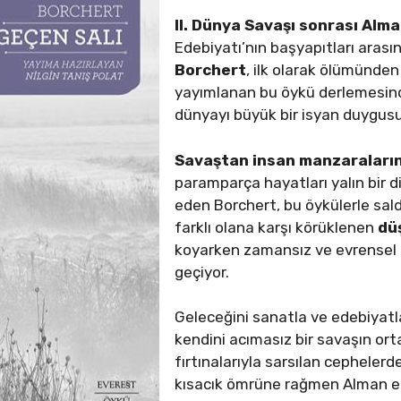
II. Dünya Savaşı sonrası Alm
Edebiyatı’nın başyapıtları arası
Borchert
, ilk olarak ölümünde
yayımlanan bu öykü derlemesinde
dünyayı büyük bir isyan duygusu
Savaştan insan manzaraların
paramparça hayatları yalın bir dil
eden Borchert, bu öykülerle saldı
farklı olana karşı körüklenen
dü
koyarken zamansız ve evrensel i
geçiyor.
Geleceğini sanatla ve edebiyatl
kendini acımasız bir savaşın orta
fırtınalarıyla sarsılan cepheler
kısacık ömrüne rağmen Alman ed