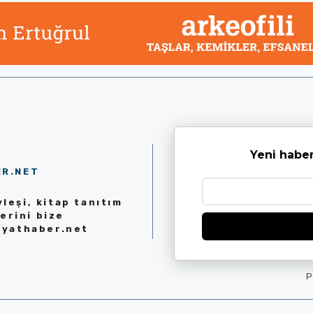
Yeni haber
ER.NET
leşi, kitap tanıtım
erini bize
iyathaber.net
P