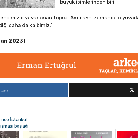
büyük isimlerinden biri.
 kendimiz o yuvarlanan topuz. Ama aynı zamanda o yuvarla
diği saha da kalbimiz.”
ran 2023)
hare
zinde İstanbul
ışması başladı