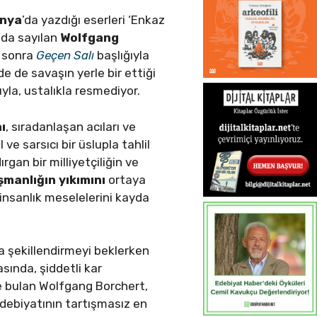
anya
’da yazdığı eserleri ‘Enkaz
nda sayılan
Wolfgang
n sonra
Geçen Salı
başlığıyla
 de savaşın yerle bir ettiği
yla, ustalıkla resmediyor.
ı
, sıradanlaşan acıları ve
 ve sarsıcı bir üslupla tahlil
rgan bir milliyetçiliğin ve
şmanlığın yıkımını
ortaya
nsanlık meselelerini kayda
a şekillendirmeyi beklerken
sında, şiddetli kar
de bulan Wolfgang Borchert,
ebiyatının tartışmasız en