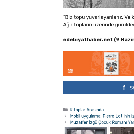
“Biz topu yuvarlayanlarız. Ve
Ağır topların üzerinde gürülde
edebiyathaber.net (9 Hazi
S
Kategoriler
Kitaplar Arasında
Mobil uygulama: Pierre Loti’nin i
Muzaffer İzgü Çocuk Romanı Yar