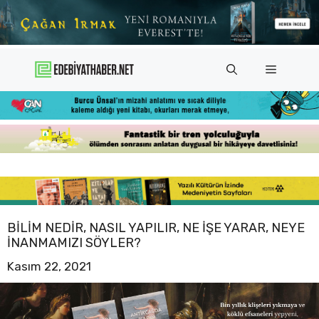
İçeriğe
atla
Menü
BILIM NEDIR, NASIL YAPILIR, NE IŞE YARAR, NEYE
INANMAMIZI SÖYLER?
Kasım 22, 2021