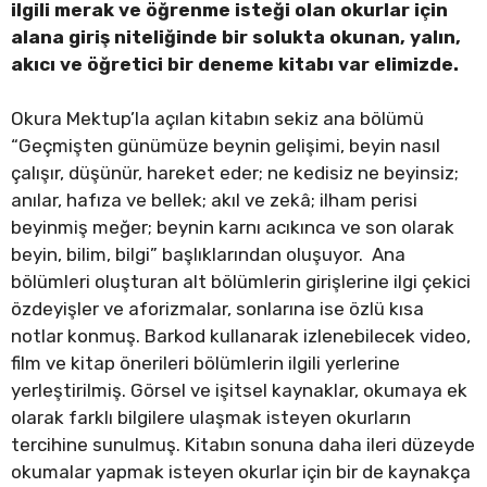
ilgili merak ve öğrenme isteği olan okurlar için
alana giriş niteliğinde bir solukta okunan, yalın,
akıcı ve öğretici bir deneme kitabı var elimizde.
Okura Mektup’la açılan kitabın sekiz ana bölümü
“Geçmişten günümüze beynin gelişimi, beyin nasıl
çalışır, düşünür, hareket eder; ne kedisiz ne beyinsiz;
anılar, hafıza ve bellek; akıl ve zekâ; ilham perisi
beyinmiş meğer; beynin karnı acıkınca ve son olarak
beyin, bilim, bilgi” başlıklarından oluşuyor. Ana
bölümleri oluşturan alt bölümlerin girişlerine ilgi çekici
özdeyişler ve aforizmalar, sonlarına ise özlü kısa
notlar konmuş. Barkod kullanarak izlenebilecek video,
film ve kitap önerileri bölümlerin ilgili yerlerine
yerleştirilmiş. Görsel ve işitsel kaynaklar, okumaya ek
olarak farklı bilgilere ulaşmak isteyen okurların
tercihine sunulmuş. Kitabın sonuna daha ileri düzeyde
okumalar yapmak isteyen okurlar için bir de kaynakça