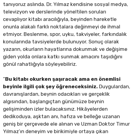
tanıyoruz aslında. Dr. Yılmaz kendisine sosyal medya,
televizyon ve derslerinde yöneltilen soruları
cevaplıyor kitabı aracılığıyla, beyinden hareketle
onunla alakalı farklı noktalara değinmeyi de ihmal
etmiyor. Beslenme, spor, uyku, takviyeler, farkındalık
konularında tavsiyelerde bulunuyor. Sonuç olarak
yazarın, okurların hayatlarına dokunmak ve değişime
giden yolda onlara katkı sunmak amacını taşıdığını
gönül rahatlığıyla söyleyebiliriz.
“
Bu kitabı okurken şaşıracak ama en önemlisi
beyinle ilgili çok şey öğreneceksiniz.
Duygulardan,
davranışlardan, beynin odacıkları ve gerçeklik
algısından, başlangıçtan günümüze beynin
gelişiminden izler bulacaksınız. Hikâyelerden
dedikoduya, aşktan anı, hafıza ve belleğe uzanan
geniş bir çerçevede ele alınan ve Uzman Doktor Timur
Yılmaz’ın deneyim ve birikimiyle ortaya çıkan