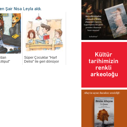
 Şair Nisa Leyla aldı.
'dan
Süper Çocuklar ''Harf
illiput"
Delisi'' ile geri dönüyor