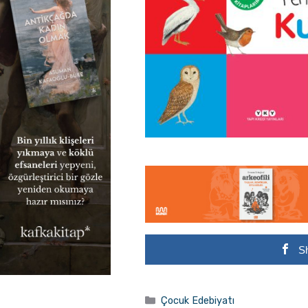
S
Kategoriler
Çocuk Edebiyatı