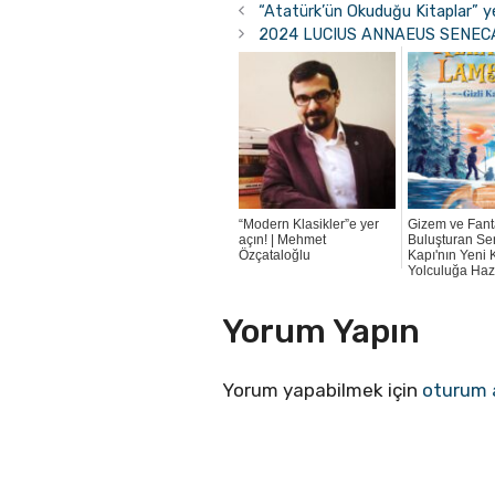
“Atatürk’ün Okuduğu Kitaplar” y
2024 LUCIUS ANNAEUS SENECA Ulu
“Modern Klasikler”e yer
Gizem ve Fant
açın! | Mehmet
Buluşturan Seri
Özçataloğlu
Kapı'nın Yeni 
Yolculuğa Haz
Yorum Yapın
Yorum yapabilmek için
oturum 