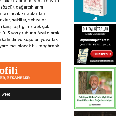
Minik Kitaplarım” serisi hayatı
sözcük dağarcıklarını
ımcı olacak kitaplardan
kler, şekiller, sebzeler,
ün karşılaştığımız pek çok
r. 0-3 yaş grubuna özel olarak
 kalındır ve köşeleri yuvarlak
 yardımcı olacak bu rengârenk
Tweet