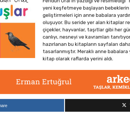
Feridun Oral’ın yazdığı ve resimlediği “
yeni keşfetmeye başlayan bebeklerin 
geliştirmeleri için anne babalara yard
oluşuyor. Bu seride yer alan kitaplar ren
çiçekler, hayvanlar, taşıtlar gibi her g
canlıyı, nesneyi ve kavramları tanıtıyo
hazırlanan bu kitapların sayfaları daha
tasarlanmıştır. Meraklı anne babalara
kitap olarak raflarda yerini aldı.
hare