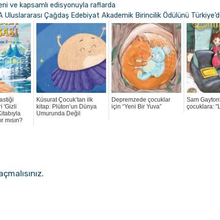
eni ve kapsamlı edisyonuyla raflarda
slararası Çağdaş Edebiyat Akademik Birincilik Ödülünü Türkiye’den
astiği
Küsurat Çocuk’tan ilk
Depremzede çocuklar
Sam Gayton
 'Gizli
kitap: Plüton’un Dünya
için “Yeni Bir Yuva”
çocuklara: "L
Kitabıyla
Umurunda Değil
ır mısın?
açmalısınız
.