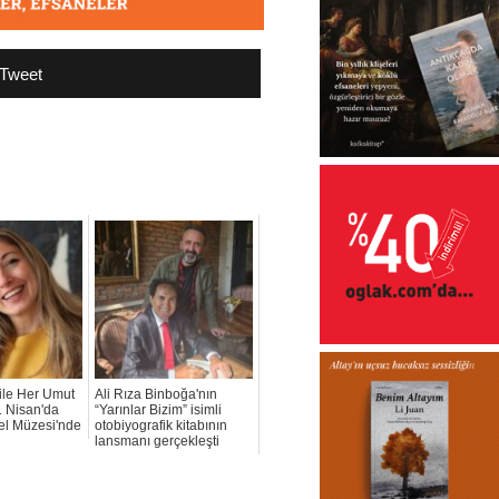
Tweet
ile Her Umut
Ali Rıza Binboğa'nın
1 Nisan'da
“Yarınlar Bizim” isimli
l Müzesi'nde
otobiyografik kitabının
lansmanı gerçekleşti