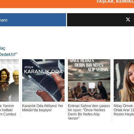
hare
daç
 Dedektif”
e Yarının
Karanlık Oda Atölyesi Yer
Entropi Sahne’den çarpıcı
Nilay Örnek 
 haftaki
Mekân'da başlıyor
bir oyun: "Önce Herkes
Ortak Arar 1
em Cumbul
Derin Bir Nefes Alıp
Resim Heyke
Versin"