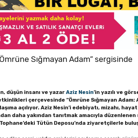
i “Ömrüne Sığmayan Adam” sergisinde
n, düşün insanı ve yazar
Aziz Nesin
’in yazılı ve gör
 etkinlikleri çerçevesinde “Ömrüne Sığmayan Adam: 
laşıma açılıyor. Aziz Nesin’i edebiyatı, mizahı, haya
ından daha yakından tanıtmak amacıyla düzenlenen s
 Tophane’deki Tütün Deposu’nda ziyaretçilerle bul