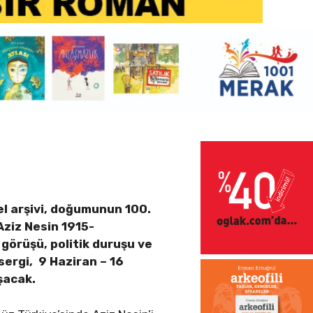
sel arşivi, doğumunun 100.
Aziz Nesin 1915-
t görüşü, politik duruşu ve
ergi, 9 Haziran – 16
uşacak.