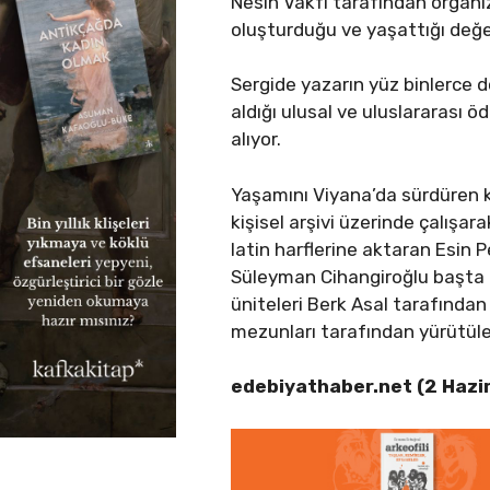
Nesin Vakfı tarafından organiz
oluşturduğu ve yaşattığı değer
Sergide yazarın yüz binlerce do
aldığı ulusal ve uluslararası ö
alıyor.
Yaşamını Viyana’da sürdüren kür
kişisel arşivi üzerinde çalışa
latin harflerine aktaran Esin P
Süleyman Cihangiroğlu başta o
üniteleri Berk Asal tarafından 
mezunları tarafından yürütül
edebiyathaber.net (2 Hazi