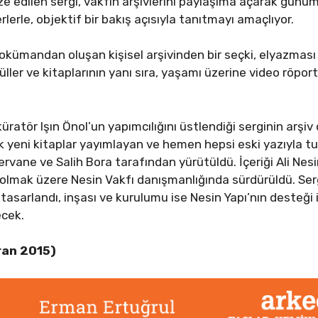
e edilen sergi, vakfın arşivlerini paylaşıma açarak günüm
lerle, objektif bir bakış açısıyla tanıtmayı amaçlıyor.
kümandan oluşan kişisel arşivinden bir seçki, elyazması not
düller ve kitaplarının yanı sıra, yaşamı üzerine video röpor
atör Işın Önol’un yapımcılığını üstlendiği serginin arşiv 
rak yeni kitaplar yayımlayan ve hemen hepsi eski yazıyla t
ervane ve Salih Bora tarafından yürütüldü. İçeriği Ali Nesi
lmak üzere Nesin Vakfı danışmanlığında sürdürüldü. Serg
tasarlandı, inşası ve kurulumu ise Nesin Yapı’nın desteği i
ecek.
ran 2015)