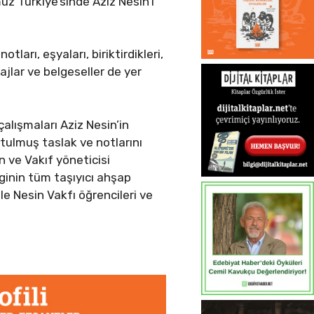
üz Türkiye’sinde Aziz Nesin’i
ları, eşyaları, biriktirdikleri,
tajlar ve belgeseller de yer
çalışmaları Aziz Nesin’in
utulmuş taslak ve notlarını
n ve Vakıf yöneticisi
inin tüm taşıyıcı ahşap
le Nesin Vakfı öğrencileri ve