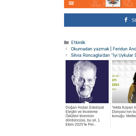
S
Kategoriler
Etkinlik
Okumadan yazmak | Feridun An
Silvia Roncaglia’dan “İyi Uykular
Doğan Hızlan Edebiyat
Yekta Kopan il
Eleştiri ve İnceleme
Dünyası’nın bu
Ödülleri töreninin
konuğu: Melt
dördüncüsü, bu yıl, 1
Ekim 2025’te Per...