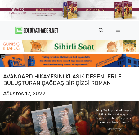
İçeriğe
atla
Menü
AVANGARD HIKAYESINI KLASIK DESENLERLE
BULUŞTURAN ÇAĞDAŞ BIR ÇIZGI ROMAN
Ağustos 17, 2022