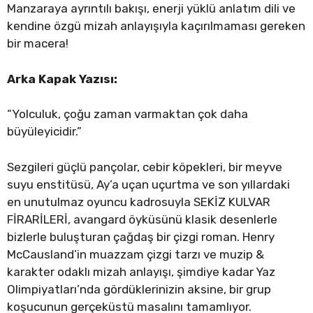
Manzaraya ayrıntılı bakışı, enerji yüklü anlatım dili ve
kendine özgü mizah anlayışıyla kaçırılmaması gereken
bir macera!
Arka Kapak Yazısı:
“Yolculuk, çoğu zaman varmaktan çok daha
büyüleyicidir.”
Sezgileri güçlü pançolar, cebir köpekleri, bir meyve
suyu enstitüsü, Ay’a uçan uçurtma ve son yıllardaki
en unutulmaz oyuncu kadrosuyla SEKİZ KULVAR
FİRARİLERİ, avangard öyküsünü klasik desenlerle
bizlerle buluşturan çağdaş bir çizgi roman. Henry
McCausland’in muazzam çizgi tarzı ve muzip &
karakter odaklı mizah anlayışı, şimdiye kadar Yaz
Olimpiyatları’nda gördüklerinizin aksine, bir grup
koşucunun gerçeküstü masalını tamamlıyor.