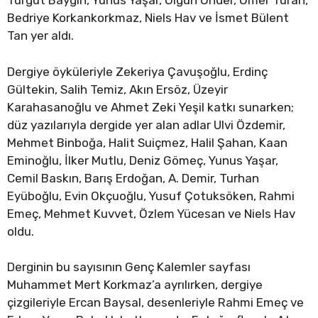
Turgut Baygın, Yunus Yaşar, Olgun Önder, Ömer Turan,
Bedriye Korkankorkmaz, Niels Hav ve İsmet Bülent
Tan yer aldı.
Dergiye öyküleriyle Zekeriya Çavuşoğlu, Erdinç
Gültekin, Salih Temiz, Akın Ersöz, Üzeyir
Karahasanoğlu ve Ahmet Zeki Yeşil katkı sunarken;
düz yazılarıyla dergide yer alan adlar Ulvi Özdemir,
Mehmet Binboğa, Halit Suiçmez, Halil Şahan, Kaan
Eminoğlu, İlker Mutlu, Deniz Gömeç, Yunus Yaşar,
Cemil Baskın, Barış Erdoğan, A. Demir, Turhan
Eyüboğlu, Evin Okçuoğlu, Yusuf Çotuksöken, Rahmi
Emeç, Mehmet Kuvvet, Özlem Yücesan ve Niels Hav
oldu.
Derginin bu sayısının Genç Kalemler sayfası
Muhammet Mert Korkmaz’a ayrılırken, dergiye
çizgileriyle Ercan Baysal, desenleriyle Rahmi Emeç ve