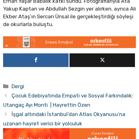
Erhan Yaşar Babalık katkı sundu. Fotoğraflarıyla Ata
Yakup Kaptan ve Abdullah Sezgin yer alırken, ayrıca Ali
Ekber Ataş’ın Sercan Ünsal ile gerçekleştirdiği söyleşi
de okurlarla buluştu.
Kategoriler
Dergi
Çocuk Edebiyatında Empati ve Sosyal Farkındalık:
Utangaç Ayı Monti | Hayrettin Özen
İşgal altındaki İstanbul’dan Atlas Okyanusu’na
uzanan hayret verici bir yolculuk