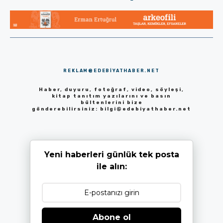
REKLAM@EDEBIYATHABER.NET
Haber, duyuru, fotoğraf, video, söyleşi,
kitap tanıtım yazılarını ve basın
bültenlerini bize
gönderebilirsiniz:
bilgi@edebiyathaber.net
Yeni haberleri günlük tek posta
ile alın:
Abone ol