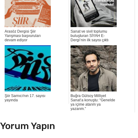
Arasöz Dergisi Şiir
Sanat ve sivil toplumu
Yarışması başvuruları
buluşturan SİYAH E-
devam ediyor
Dergi’nin ilk sayısı çıktı
Şiir Sarnıcı'nın 17. sayısı
Buğra Gülsoy Milliyet
yayında
Sanat’a konuştu: “Genelde
ya içime atarım ya
yazarım.”
Yorum Yapın