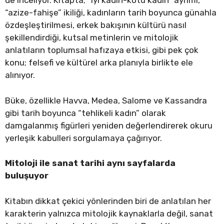
de inceliyor. Kitapta; “iyi kadın-kötü kadın” ayrımı,
“azize-fahişe” ikiliği, kadınların tarih boyunca günahla
özdeşleştirilmesi, erkek bakışının kültürü nasıl
şekillendirdiği, kutsal metinlerin ve mitolojik
anlatıların toplumsal hafızaya etkisi, gibi pek çok
konu; felsefi ve kültürel arka planıyla birlikte ele
alınıyor.
Büke, özellikle Havva, Medea, Salome ve Kassandra
gibi tarih boyunca “tehlikeli kadın” olarak
damgalanmış figürleri yeniden değerlendirerek okuru
yerleşik kabulleri sorgulamaya çağırıyor.
Mitoloji ile sanat tarihi aynı sayfalarda
buluşuyor
Kitabın dikkat çekici yönlerinden biri de anlatılan her
karakterin yalnızca mitolojik kaynaklarla değil, sanat