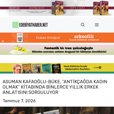
İçeriğe
atla
Menü
ASUMAN KAFAOĞLU-BÜKE, “ANTIKÇAĞDA KADIN
OLMAK” KITABINDA BINLERCE YILLIK ERKEK
ANLATISINI SORGULUYOR
Temmuz 7, 2026