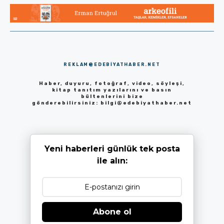
REKLAM@EDEBIYATHABER.NET
Haber, duyuru, fotoğraf, video, söyleşi,
kitap tanıtım yazılarını ve basın
bültenlerini bize
gönderebilirsiniz:
bilgi@edebiyathaber.net
Yeni haberleri günlük tek posta
ile alın:
Abone ol