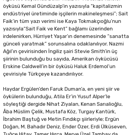
öyküsü Kemal Gündüzalp’in yazısıyla “kapitalizmin
endüstriyel üretiminde işçilerin makineleşmesi”; Sait
Faik’in tüm yazı verimi ise Kaya Tokmakçıoğlu’nun
yazısıyla“Sait Faik ve Kent” bağlamı üzerinden
irdelenirken, Hürriyet Yaşar’ın denemesinde “sanatta
günceli yaratmak” sorunsalına odaklanılıyor. Nazmi
Ağıl’ın çevirisinden İngiliz şairi Stevie Smith’in üç
şiirinin bulunduğu bu sayıda, Amerikan öykücüsü
Erskine Caldwell’in bir öyküsü Haluk Erdemol’un
çevirisiyle Türkçeye kazandırılıyor.
Haydar Ergülen’den Faruk Duman’a, en yeni şiir ve
öykülerin bulunduğu, Atila Er’in Yusuf Alper’le
söyleştiği dergide Nihat Ziyalan, Kenan Sarıalioğlu,
Âba Müslim Çelik, Mustafa Köz, Turgay Kantürk,
İbrahim Baştuğ ve Metin Fındıkçı şiirleriyle; Ergün
Doğan, M. Bahadır Deniz, Ender Özer, Erdi Ülküseven,
Tuğçe Hitay, Tamer Hırca, Merve Üzel Tambay da,