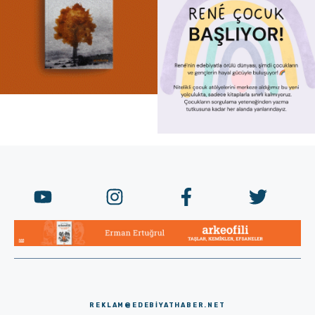
REKLAM@EDEBIYATHABER.NET