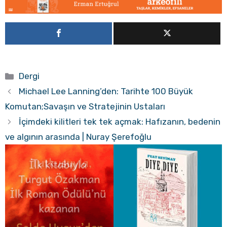
Kategoriler
Dergi
Michael Lee Lanning’den: Tarihte 100 Büyük
Komutan;Savaşın ve Stratejinin Ustaları
İçimdeki kilitleri tek tek açmak: Hafızanın, bedenin
ve algının arasında | Nuray Şerefoğlu