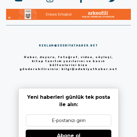
REKLAM@EDEBIYATHABER.NET
Haber, duyuru, fotoğraf, video, söyleşi,
kitap tanıtım yazılarını ve basın
bültenlerini bize
gönderebilirsiniz:
bilgi@edebiyathaber.net
Yeni haberleri günlük tek posta
ile alın:
Abone ol