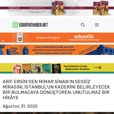
İçeriğe
atla
Menü
ARIF ERGIN’DEN MIMAR SINAN’IN SESSIZ
MIRASINI, İSTANBUL’UN KADERINI BELIRLEYECEK
BIR BULMACAYA DÖNÜŞTÜREN, UNUTULMAZ BIR
HIKÂYE
Ağustos 31, 2025