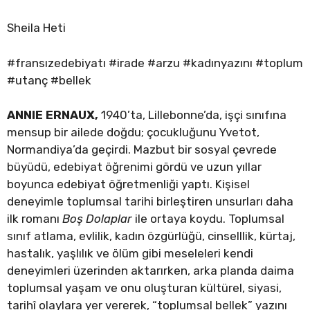
Sheila Heti
#fransızedebiyatı #irade #arzu #kadınyazını #toplum
#utanç #bellek
ANNIE ERNAUX,
1940’ta, Lillebonne’da, işçi sınıfına
mensup bir ailede doğdu; çocukluğunu Yvetot,
Normandiya’da geçirdi. Mazbut bir sosyal çevrede
büyüdü, edebiyat öğrenimi gördü ve uzun yıllar
boyunca edebiyat öğretmenliği yaptı. Kişisel
deneyimle toplumsal tarihi birleştiren unsurları daha
ilk romanı
Boş Dolaplar
ile ortaya koydu. Toplumsal
sınıf atlama, evlilik, kadın özgürlüğü, cinselllik, kürtaj,
hastalık, yaşlılık ve ölüm gibi meseleleri kendi
deneyimleri üzerinden aktarırken, arka planda daima
toplumsal yaşam ve onu oluşturan kültürel, siyasi,
tarihî olaylara yer vererek, “toplumsal bellek” yazını