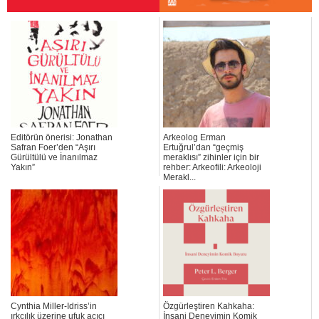
Editörün önerisi: Jonathan
Arkeolog Erman
Safran Foer’den “Aşırı
Ertuğrul’dan “geçmiş
Gürültülü ve İnanılmaz
meraklısı” zihinler için bir
Yakın”
rehber: Arkeofili: Arkeoloji
Merakl...
Cynthia Miller-Idriss’in
Özgürleştiren Kahkaha:
ırkçılık üzerine ufuk açıcı
İnsani Deneyimin Komik