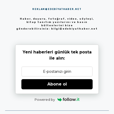
REKLAM@EDEBIYATHABER.NET
Haber, duyuru, fotoğraf, video, söyleşi,
kitap tanıtım yazılarını ve basın
bültenlerini bize
gönderebilirsiniz:
bilgi@edebiyathaber.net
Yeni haberleri günlük tek posta
ile alın:
Abone ol
Powered by