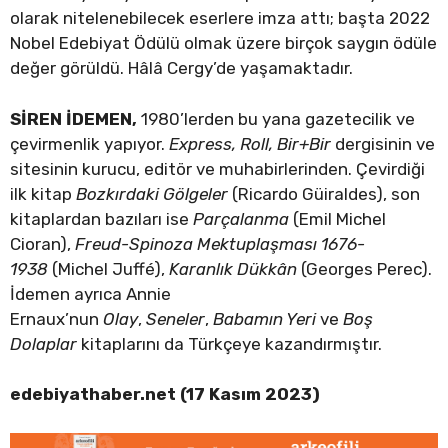
olarak nitelenebilecek eserlere imza attı; başta 2022
Nobel Edebiyat Ödülü olmak üzere birçok saygın ödüle
değer görüldü. Hâlâ Cergy’de yaşamaktadır.
SİREN İDEMEN,
1980’lerden bu yana gazetecilik ve
çevirmenlik yapıyor.
Express, Roll, Bir+Bir
dergisinin ve
sitesinin kurucu, editör ve muhabirlerinden. Çevirdiği
ilk kitap
Bozkırdaki Gölgeler
(Ricardo Güiraldes), son
kitaplardan bazıları ise
Parçalanma
(Emil Michel
Cioran),
Freud-Spinoza Mektuplaşması 1676-
1938
(Michel Juffé),
Karanlık Dükkân
(Georges Perec).
İdemen ayrıca Annie
Ernaux’nun
Olay
,
Seneler
,
Babamın Yeri
ve
Boş
Dolaplar
kitaplarını da Türkçeye kazandırmıştır.
edebiyathaber.net (17 Kasım 2023)