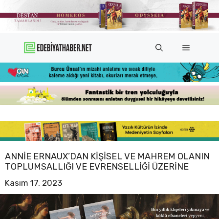
İçeriğe
atla
Menü
ANNIE ERNAUX’DAN KIŞISEL VE MAHREM OLANIN
TOPLUMSALLIĞI VE EVRENSELLIĞI ÜZERINE
Kasım 17, 2023