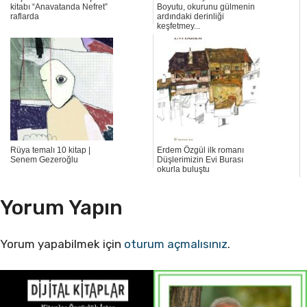
kitabı “Anavatanda Nefret”
Boyutu, okurunu gülmenin
raflarda
ardındaki derinliği
keşfetmey...
Rüya temalı 10 kitap |
Erdem Özgül ilk romanı
Senem Gezeroğlu
Düşlerimizin Evi Burası
okurla buluştu
Yorum Yapın
Yorum yapabilmek için
oturum açmalısınız
.