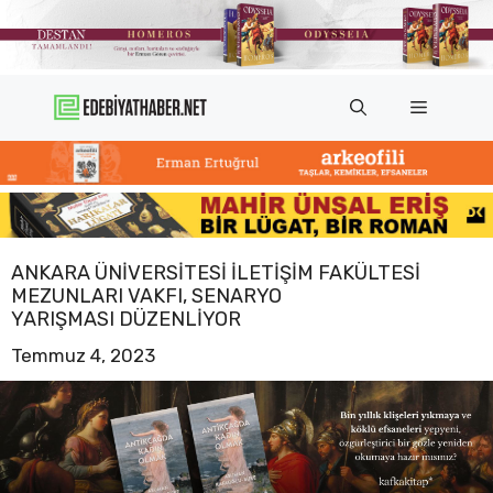
İçeriğe
atla
Menü
ANKARA ÜNIVERSITESI İLETIŞIM FAKÜLTESI
MEZUNLARI VAKFI, SENARYO
YARIŞMASI DÜZENLIYOR
Temmuz 4, 2023