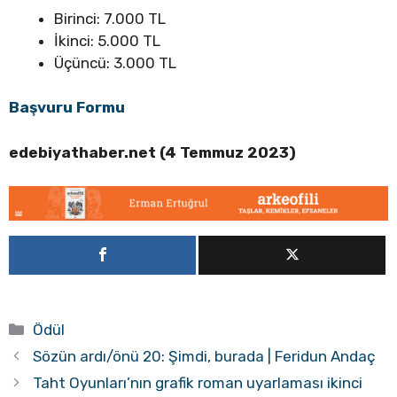
Birinci: 7.000 TL
İkinci: 5.000 TL
Üçüncü: 3.000 TL
Başvuru Formu
edebiyathaber.net (4 Temmuz 2023)
Kategoriler
Ödül
Sözün ardı/önü 20: Şimdi, burada | Feridun Andaç
Taht Oyunları’nın grafik roman uyarlaması ikinci