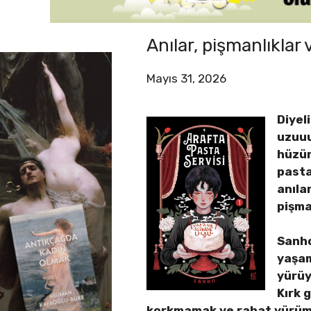
Anılar, pişmanlıklar 
Mayıs 31, 2026
Diyel
uzuuu
hüzün
pasta
anıla
pişma
Sanho
yaşam
yürüy
Kırk 
korkmamak ve rahat yürümek