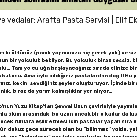
ve vedalar: Arafta Pasta Servisi | Elif E
im ki öldünüz (panik yapmanıza hiç gerek yok) ve siz
un bir yolculuk bekliyor. Bu yolculuk biraz sessiz, b
lü… Tam yolculuğa başlayacağınız sırada elinize bi
 kutusu. Ama öyle bildiğiniz pastalardan değil! Bu 
rınız, kekini sevdiğiniz şeyler oluşturuyor. İçinde bi
nlık, biraz da yarım kalmışlıklar yer alıyor…
’nun Yuzu Kitap’tan Şevval Uzun çevirisiyle yayım
la ölüm arasındaki bu uzun ancak bir o kadar da kıs
ecek ruhlara eşlik etmesi için pastalar yapan sıra dı
gün dokuz gece sürecek olan bu “bilinmez” yolda, y
 için “kalanların” pastalar yaptırdığı bu pastane