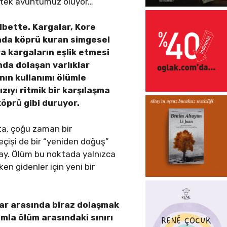
i tek avuntumuz oluyor…
lbette. Kargalar, Kore
ında köprü kuran simgesel
ara kargaların eşlik etmesi
ında dolaşan varlıklar
ının kullanımı ölümle
ıyı ritmik bir karşılaşma
köprü gibi duruyor.
ta, çoğu zaman bir
eçişi de bir “yeniden doğuş”
tay. Ölüm bu noktada yalnızca
ken gidenler için yeni bir
lar arasında biraz dolaşmak
amla ölüm arasındaki sınırı