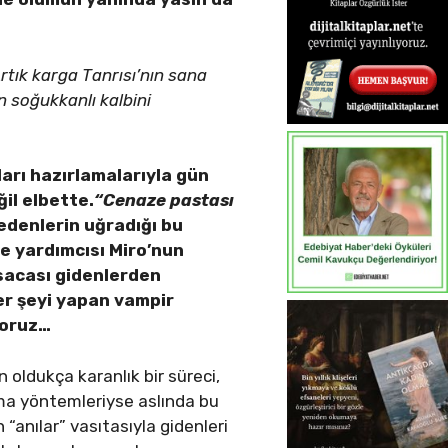
rtık karga Tanrısı’nın sana
n soğukkanlı kalbini
arı hazırlamalarıyla gün
ğil elbette.
“Cenaze pastası
edenlerin uğradığı bu
e yardımcısı Miro’nun
ısacası gidenlerden
her şeyi yapan vampir
yoruz…
oldukça karanlık bir süreci,
kma yöntemleriyse aslında bu
“anılar” vasıtasıyla gidenleri