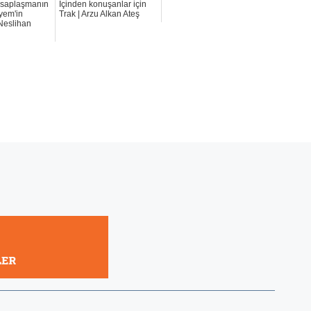
esaplaşmanın
İçinden konuşanlar için
yem'in
Trak | Arzu Alkan Ateş
 Neslihan