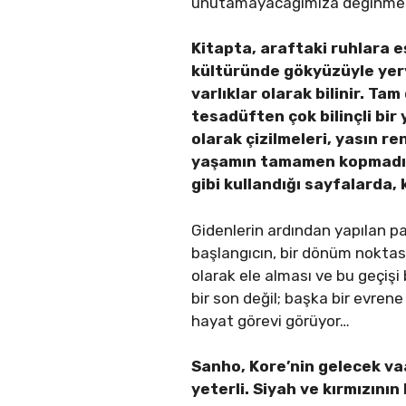
unutamayacağımıza değinmesi 
Kitapta, araftaki ruhlara e
kültüründe gökyüzüyle yery
varlıklar olarak bilinir. Ta
tesadüften çok bilinçli bir 
olarak çizilmeleri, yasın re
yaşamın tamamen kopmadığını
gibi kullandığı sayfalarda, 
Gidenlerin ardından yapılan p
başlangıcın, bir dönüm noktas
olarak ele alması ve bu geçiş
bir son değil; başka bir evrene
hayat görevi görüyor…
Sanho, Kore’nin gelecek va
yeterli. Siyah ve kırmızını