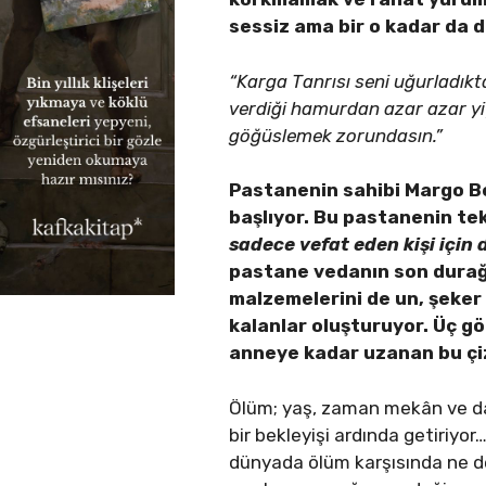
sessiz ama bir o kadar da d
“Karga Tanrısı seni uğurladıkt
verdiği hamurdan azar azar yiy
göğüslemek zorundasın.”
Pastanenin sahibi Margo Bey
başlıyor. Bu pastanenin tek
sadece vefat eden kişi için d
pastane vedanın son durağı
malzemelerini de un, şeker 
kalanlar oluşturuyor. Üç gö
anneye kadar uzanan bu çi
Ölüm; yaş, zaman mekân ve daha
bir bekleyişi ardında getiriy
dünyada ölüm karşısında ne den