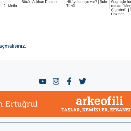
elerinin
Böcü | Aslıhan Duman
Hikâyeler niye var? | Şule
Geçmişle h
rdi? | Metin
Tüzül
romanı "Mer
Çiçekleri" |
Hazırlar
açmalısınız
.