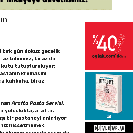
kin
i kırk gün dokuz gecelik
iraz bilinmez, biraz da
r kutu tutuşturuluyor:
pastanın kremasını
raz kahkaha, biraz
lanan
Arafta Pasta Servisi
,
a yolculukta, arafta,
şı bir pastaneyi anlatıyor.
alnız hissetmemek,
de ölümün yanında yasın da