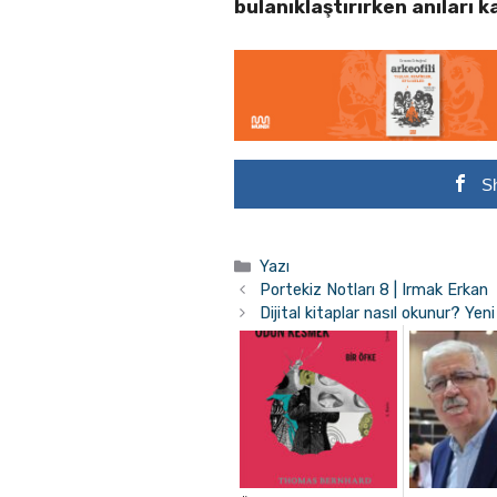
bulanıklaştırırken anıları ka
S
Kategoriler
Yazı
Portekiz Notları 8 | Irmak Erkan
Dijital kitaplar nasıl okunur? Yen