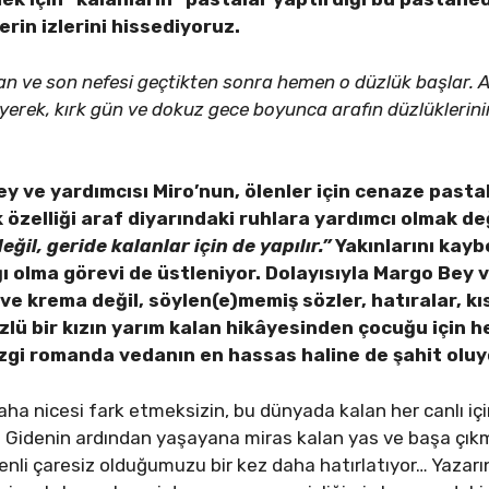
erin izlerini hissediyoruz.
an ve son nefesi geçtikten sonra hemen o düzlük başlar. A
erek, kırk gün ve dokuz gece boyunca arafın düzlüklerini
 ve yardımcısı Miro’nun, ölenler için cenaze pastal
 özelliği araf diyarındaki ruhlara yardımcı olmak de
eğil, geride kalanlar için de yapılır.”
Yakınlarını kayb
 olma görevi de üstleniyor. Dolayısıyla Margo Bey v
ve krema değil, söylen(e)memiş sözler, hatıralar, k
zlü bir kızın yarım kalan hikâyesinden çocuğu için 
zgi romanda vedanın en hassas haline de şahit olu
 nicesi fark etmeksizin, bu dünyada kalan her canlı için 
or… Gidenin ardından yaşayana miras kalan yas ve başa çı
li çaresiz olduğumuzu bir kez daha hatırlatıyor… Yazarın 