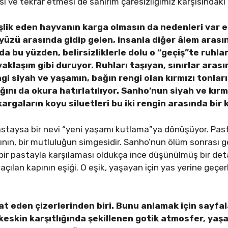
ve tekrar etmesi de sanırım çaresizliğimiz karşısındak
şlik eden hayvanın karga olmasın da nedenleri var e
üzü arasında gidip gelen, insanla diğer âlem aras
m da bu yüzden, belirsizliklerle dolu o “geçiş”te ruhl
yaklaşım gibi duruyor. Ruhları taşıyan, sınırlar aras
ngi siyah ve yaşamın, bağın rengi olan kırmızı tonlar
 da okura hatırlatılıyor. Sanho’nun siyah ve kırmız
kargaların koyu siluetleri bu iki rengin arasında bir 
astaysa bir nevi “yeni yaşamı kutlama”ya dönüşüyor. Pas
ının, bir mutluluğun simgesidir. Sanho’nun ölüm sonrası g
i bir pastayla karşılaması oldukça ince düşünülmüş bir de
 açılan kapının eşiği. O eşik, yaşayan için yas yerine geçer
at eden çizerlerinden biri. Bunu anlamak için sayfa
n keskin karşıtlığında şekillenen gotik atmosfer, yaş