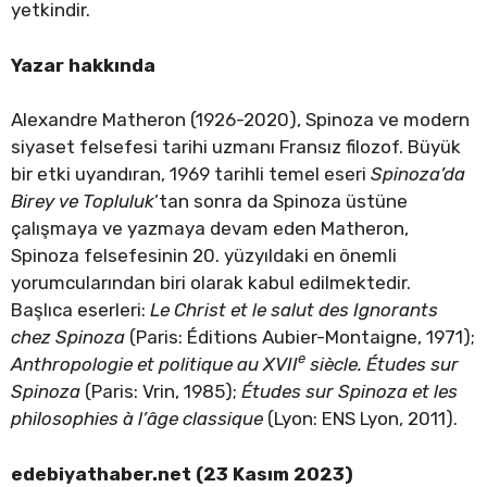
yetkindir.
Yazar hakkında
Alexandre Matheron (1926-2020), Spinoza ve modern
siyaset felsefesi tarihi uzmanı Fransız filozof. Büyük
bir etki uyandıran, 1969 tarihli temel eseri
Spinoza’da
Birey ve Topluluk
’tan sonra da Spinoza üstüne
çalışmaya ve yazmaya devam eden Matheron,
Spinoza felsefesinin 20. yüzyıldaki en önemli
yorumcularından biri olarak kabul edilmektedir.
Başlıca eserleri:
Le Christ et le salut des Ignorants
chez Spinoza
(Paris: Éditions Aubier-Montaigne, 1971);
e
Anthropologie et politique au XVII
siècle. Études sur
Spinoza
(Paris: Vrin, 1985);
Études sur Spinoza et les
philosophies à l’âge classique
(Lyon: ENS Lyon, 2011).
edebiyathaber.net (23 Kasım 2023)