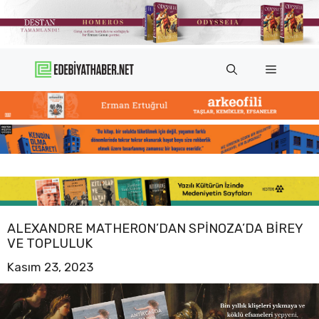
İçeriğe
atla
Menü
ALEXANDRE MATHERON’DAN SPINOZA’DA BIREY
VE TOPLULUK
Kasım 23, 2023