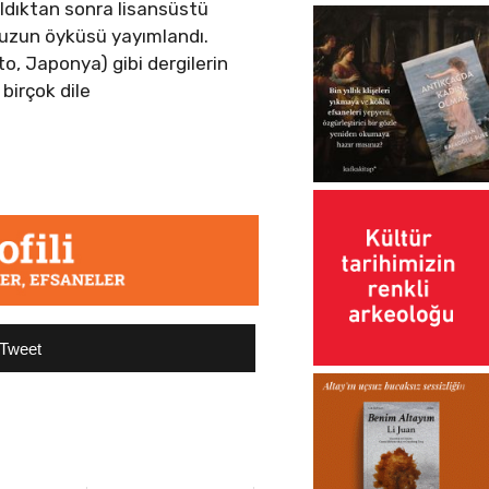
aldıktan sonra lisansüstü
r uzun öyküsü yayımlandı.
o, Japonya) gibi dergilerin
 birçok dile
Tweet