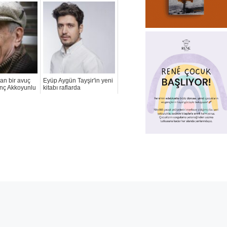
dan bir avuç
Eyüp Aygün Tayşir'in yeni
dinç Akkoyunlu
kitabı raflarda