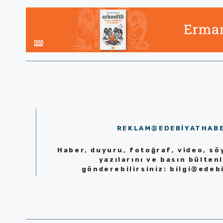
REKLAM@EDEBIYATHAB
Haber, duyuru, fotoğraf, video, söy
yazılarını ve basın bültenl
gönderebilirsiniz:
bilgi@edeb