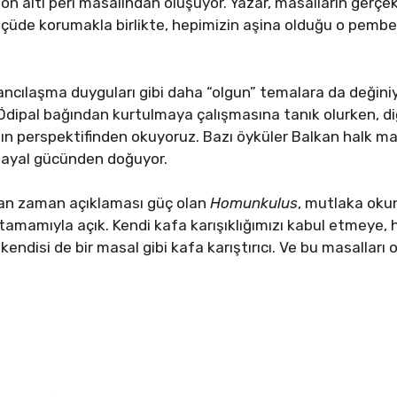
n” on altı peri masalından oluşuyor. Yazar, masalların gerç
ölçüde korumakla birlikte, hepimizin aşina olduğu o pembe,
bancılaşma duyguları gibi daha “olgun” temalara da değiniy
dipal bağından kurtulmaya çalışmasına tanık olurken, d
n perspektifinden okuyoruz. Bazı öyküler Balkan halk mas
 hayal gücünden doğuyor.
an zaman açıklaması güç olan
Homunkulus
, mutlaka okun
tamamıyla açık. Kendi kafa karışıklığımızı kabul etmeye
n kendisi de bir masal gibi kafa karıştırıcı. Ve bu masallar