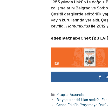
1953 yılında Üsküp’te doğdu. B
çalışmalarını Belgrad ve Sorb
Çeşitli dergilerde editörlük ya
yayın kurullarında yer aldı. Çeş
çevrildi,
Homunkulus
ile 2012 
edebiyathaber.net (20 Eyl
S
Kategoriler
Kitaplar Arasında
Bir yapıtı edebî kılan nedir? | Fe
Genco Erkal’la “Yaşamaya Dair” 