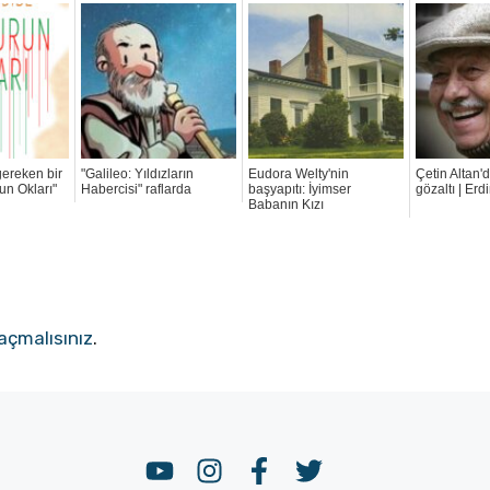
ereken bir
"Galileo: Yıldızların
Eudora Welty'nin
Çetin Altan'
un Okları"
Habercisi" raflarda
başyapıtı: İyimser
gözaltı | Er
Babanın Kızı
açmalısınız
.