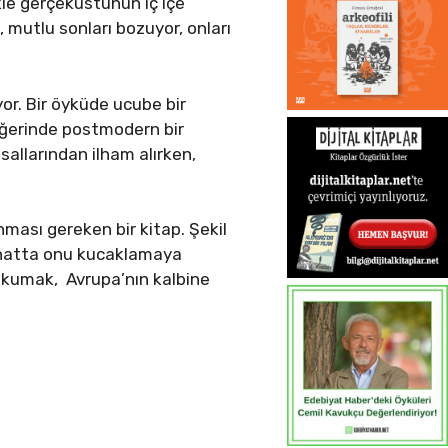
ekle gerçeküstünün iç içe
 mutlu sonları bozuyor, onları
or. Bir öyküde ucube bir
iğerinde postmodern bir
allarından ilham alırken,
ması gereken bir kitap. Şekil
, hatta onu kucaklamaya
ı okumak, Avrupa’nın kalbine