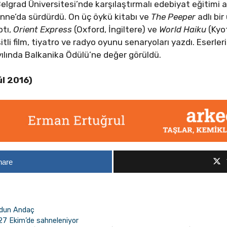
elgrad Üniversitesi’nde karşılaştırmalı edebiyat eğitimi 
onne’da sürdürdü. On üç öykü kitabı ve
The Peeper
adlı bi
ptı,
Orient Express
(Oxford, İngiltere) ve
World Haiku
(Kyot
itli film, tiyatro ve radyo oyunu senaryoları yazdı. Eserleri
yılında Balkanika Ödülü’ne değer görüldü.
ül 2016)
hare
ridun Andaç
27 Ekim’de sahneleniyor