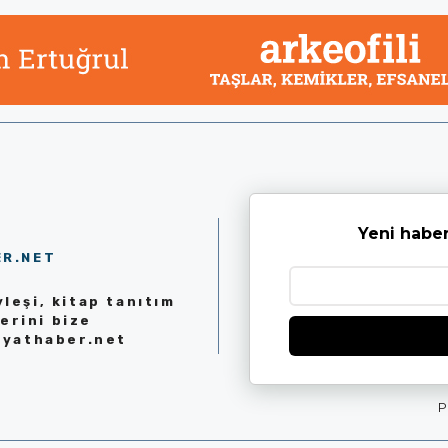
Yeni haber
ER.NET
leşi, kitap tanıtım
erini bize
iyathaber.net
P