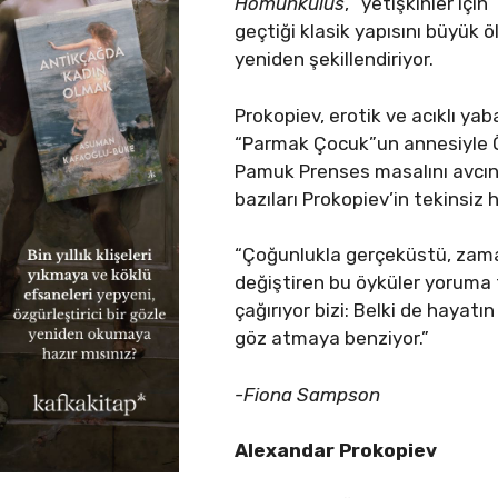
Homunkulus
, “yetişkinler içi
geçtiği klasik yapısını büyük 
yeniden şekillendiriyor.
Prokopiev, erotik ve acıklı ya
“Parmak Çocuk”un annesiyle Ö
Pamuk Prenses masalını avcını
bazıları Prokopiev’in tekinsiz
“Çoğunlukla gerçeküstü, zam
değiştiren bu öyküler yoruma 
çağırıyor bizi: Belki de hayatı
göz atmaya benziyor.”
-Fiona Sampson
Alexandar Prokopiev