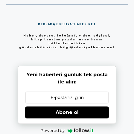
REKLAM@EDEBIYATHABER.NET
Haber, duyuru, fotoğraf, video, söyleşi,
kitap tanıtım yazılarını ve basın
bültenlerini bize
gönderebilirsiniz:
bilgi@edebiyathaber.net
Yeni haberleri günlük tek posta
ile alın:
Abone ol
Powered by