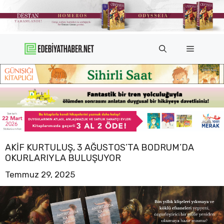
İçeriğe
atla
Menü
AKIF KURTULUŞ, 3 AĞUSTOS’TA BODRUM’DA
OKURLARIYLA BULUŞUYOR
Temmuz 29, 2025