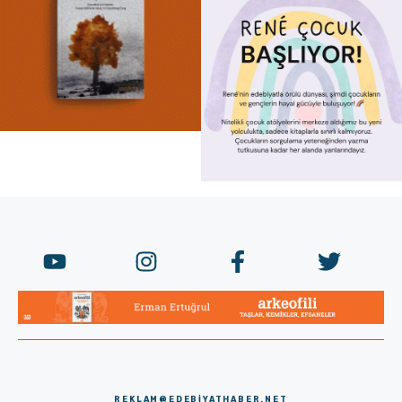
REKLAM@EDEBIYATHABER.NET