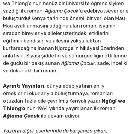
wa Thiong’o’nun henüz bir üniversite öğrencisiyken
yazdığı ilk romanı
Ağlama Çocuk
’u edebiyatseverlerle
buluşturdu! Kenya tarihinde önemli bir yeri olan Mau
Mau ayaklanmasını odağına alan roman, isyanın
sıradan bireyler ve aileler üzerindeki etkilerini,
eğitimin kendisini ve ailesini yoksulluktan
kurtaracağına inanan Njoroge’in hikâyesi üzerinden
anlatıyor. Siyasi şiddetin ve sömürgeciliğin etkilerine
de güçlü bir bakış sunan
Ağlama Çocuk,
sade, incelikli
ve dokunaklı bir roman…
Ayrıntı Yayınları
, dünya edebiyatının en iyi
örneklerini okurlarıyla buluşturmaya, romanları
otuzdan fazla dile çevrilmiş Kenyalı yazar
Ngũgĩ wa
Thiong’o
’nun 1964 yılında yayımlanan ilk romanı
Ağlama Çocuk
ile devam ediyor.
Yazarın diğer eserlerinde de karşımıza çıkan,