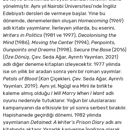
yönelmiştir. Aynı yıl Nairobi Üniversitesi’nde İngiliz
Edebiyatı dersleri de vermeye başlar. Yine bu
dönemde, denemelerden oluşan
Homecoming
(1969)
adlı kitabı yayımlanır. İlerleyen yıllarda, bu eserini,
Writers in Politics
(1981 ve 1997),
Decolonising the
Mind
(1986),
Moving the Center
(1994),
Penpoints,
Gunpoints and Dreams
(1998),
Secure the Base
(2016)
(
Öze Dönüş
, Çev. Seda Ağar, Ayrıntı Yayınları, 2021)
adlı diğer deneme kitapları izleyecektir. 1977 yılında
ise on yıllık bir aradan sonra yeni bir roman yayımlar:
Petals of Blood
(
Kan
Çiçekleri
, Çev
. Seda Ağar, Ayrıntı
Yayınları, 2019). Aynı yıl, Ngũgĩ wa Mirii ile birlikte
kaleme almış olduğu
I Will Marry When I Want
adlı
oyunu nedeniyle tutuklanır. Yoğun bir uluslararası
kampanyanın da etkisiyle bir yıl sonra serbest bırakılır.
Hapishanede geçirdiği dönemi, 1982 yılında
yayımlanan
Detained: A Writer’s Prison Diary
adlı anı
kitabında aktarır. Yazarlık kariyerine İngilizce olarak