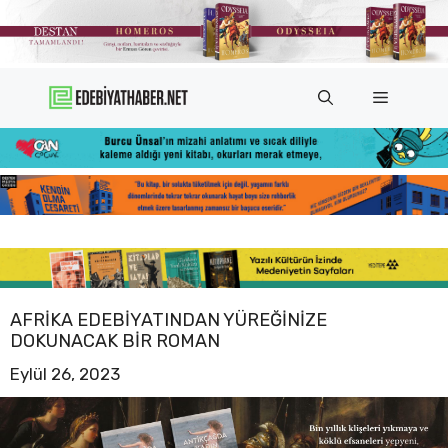
İçeriğe
atla
Menü
AFRIKA EDEBIYATINDAN YÜREĞINIZE
DOKUNACAK BIR ROMAN
Eylül 26, 2023