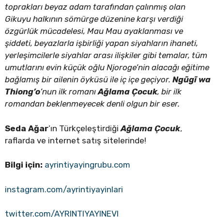
toprakları beyaz adam tarafından çalınmış olan
Gikuyu halkının sömürge düzenine karşı verdiği
özgürlük mücadelesi, Mau Mau ayaklanması ve
şiddeti, beyazlarla işbirliği yapan siyahların ihaneti,
yerleşimcilerle siyahlar arası ilişkiler gibi temalar, tüm
umutlarını evin küçük oğlu Njoroge’nin alacağı eğitime
bağlamış bir ailenin öyküsü ile iç içe geçiyor.
Ngũgĩ wa
Thiong’o
’nun ilk romanı
Ağlama Çocuk
, bir ilk
romandan beklenmeyecek denli olgun bir eser.
Seda Ağar
’ın Türkçeleştirdiği
Ağlama Çocuk
,
raflarda ve internet satış sitelerinde!
Bilgi için:
ayrintiyayingrubu.com
instagram.com/ayrintiyayinlari
twitter.com/AYRINTIYAYINEVI