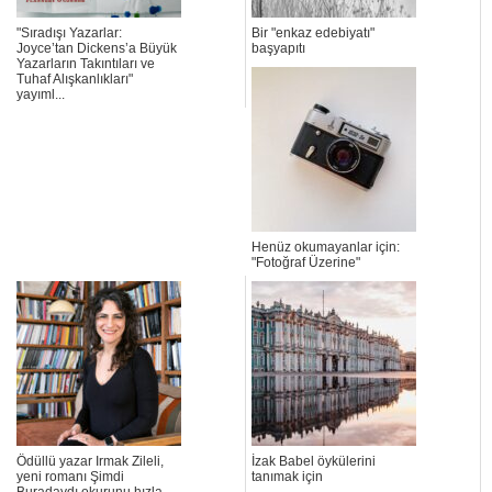
"Sıradışı Yazarlar:
Bir "enkaz edebiyatı"
Joyce’tan Dickens’a Büyük
başyapıtı
Yazarların Takıntıları ve
Tuhaf Alışkanlıkları"
yayıml...
Henüz okumayanlar için:
"Fotoğraf Üzerine"
Ödüllü yazar Irmak Zileli,
İzak Babel öykülerini
yeni romanı Şimdi
tanımak için
Buradaydı okurunu hızla