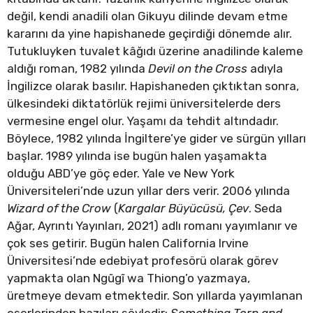
değil, kendi anadili olan Gikuyu dilinde devam etme
kararını da yine hapishanede geçirdiği dönemde alır.
Tutukluyken tuvalet kâğıdı üzerine anadilinde kaleme
aldığı roman, 1982 yılında
Devil on the Cross
adıyla
İngilizce olarak basılır. Hapishaneden çıktıktan sonra,
ülkesindeki diktatörlük rejimi üniversitelerde ders
vermesine engel olur. Yaşamı da tehdit altındadır.
Böylece, 1982 yılında İngiltere’ye gider ve sürgün yılları
başlar. 1989 yılında ise bugün halen yaşamakta
olduğu ABD’ye göç eder. Yale ve New York
Üniversiteleri’nde uzun yıllar ders verir. 2006 yılında
Wizard of the Crow
(
Kargalar Büyücüsü, Çev
. Seda
Ağar, Ayrıntı Yayınları, 2021) adlı romanı yayımlanır ve
çok ses getirir. Bugün halen California Irvine
Üniversitesi’nde edebiyat profesörü olarak görev
yapmakta olan Ngũgĩ wa Thiong’o yazmaya,
üretmeye devam etmektedir. Son yıllarda yayımlanan