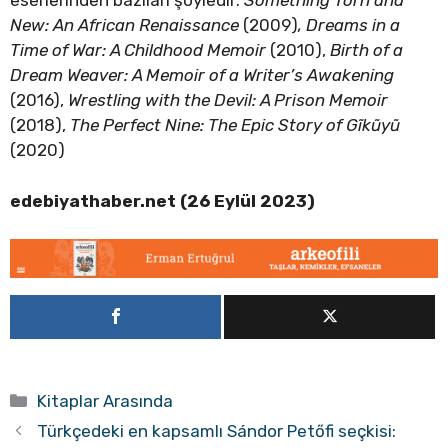
eserlerinden bazıları şöyledir:
Something Torn and
New: An African Renaissance
(2009)
, Dreams in a
Time of War: A Childhood Memoir
(2010),
Birth of a
Dream Weaver: A Memoir of a Writer’s Awakening
(2016),
Wrestling with the Devil: A Prison Memoir
(2018),
The Perfect Nine: The Epic Story of Gĩkũyũ
(2020)
edebiyathaber.net (26 Eylül 2023)
Kategoriler
Kitaplar Arasında
Türkçedeki en kapsamlı Sándor Petőfi seçkisi: