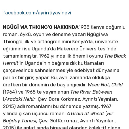
facebook.com/ayrintiyayinevi
NGŨGĨ WA THIONG’O HAKKINDA
1938 Kenya doğumlu
roman, öykü, oyun ve deneme yazarı Ngũgĩ wa
Thiong’o, ilk ve ortaöğrenimini Kenya’da, üniversite
eğitimini ise Uganda’da Makerere Üniversitesi’nde
tamamlamıştır. 1962 yılında ilk önemli oyunu
The Black
Hermit
’in Uganda’nın bağımsızlık kutlamaları
çerçevesinde sahnelenmesiyle edebiyat dünyasına
parlak bir giriş yapar. Bu, aynı zamanda oldukça
üretken bir dönemin de başlangıcıdır.
Weep Not, Child
(1964) ve 1965’te yayımlanan
The River Between
(
Aradaki Nehir
, Çev. Bora Korkmaz, Ayrıntı Yayınları,
2015) adlı romanlarını bu dönemde yazmış, 1967
yılında çıkan üçüncü romanı
A Grain of Wheat
(
Bir
Buğday Tanesi,
Çev. Gül Korkmaz, Ayrıntı Yayınları,
2015) ile anlatısında bireysel olandan kolektif olana